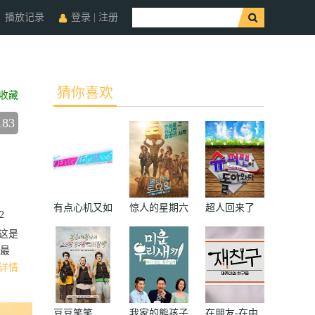
播放记录
登录
|
注册
猜你喜欢
收藏
183
有点心机又如
惊人的星期六
超人回来了
2
何
。这是
近最
详情
豆豆笑笑
我家的熊孩子
在朋友-在中