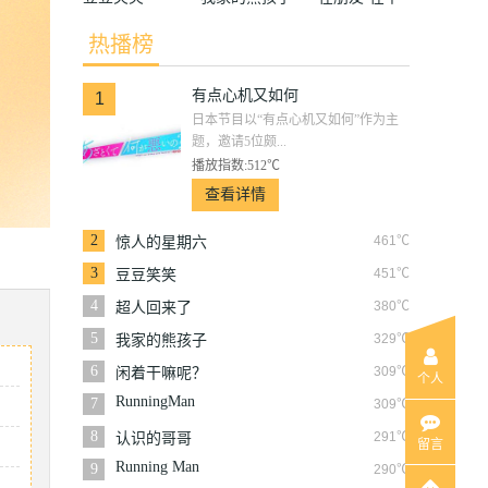
和朋友们
热播榜
有点心机又如何
1
日本节目以“有点心机又如何”作为主
题，邀请5位颇...
播放指数:512℃
查看详情
2
461℃
惊人的星期六
3
451℃
豆豆笑笑
4
380℃
超人回来了
5
329℃
我家的熊孩子
6
309℃
闲着干嘛呢？
个人
RunningMan
7
309℃
8
291℃
认识的哥哥
留言
Running Man
9
290℃