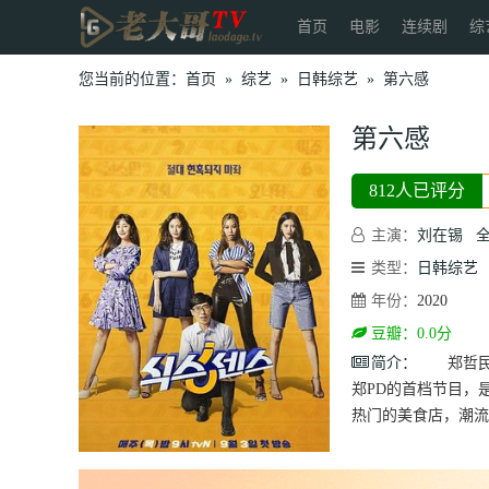
首页
电影
连续剧
综
您当前的位置：
首页
»
综艺
»
日韩综艺
»
第六感
第六感
812人已评分
主演：
刘在锡
类型：
日韩综艺
年份：
2020
豆瓣：0.0分
简介：
郑哲民PD
郑PD的首档节目，
热门的美食店，潮流的