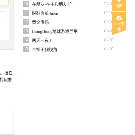
10
284℃
在朋友-在中和朋友们
顶部
11
190℃
脱鞋恢单4men
12
187℃
黄金渔场
APP下
载
13
184℃
BiongBiong地球游戏厅第
三季
14
182℃
两天一夜4
15
180℃
全知干预视角
艺。担任
找假象