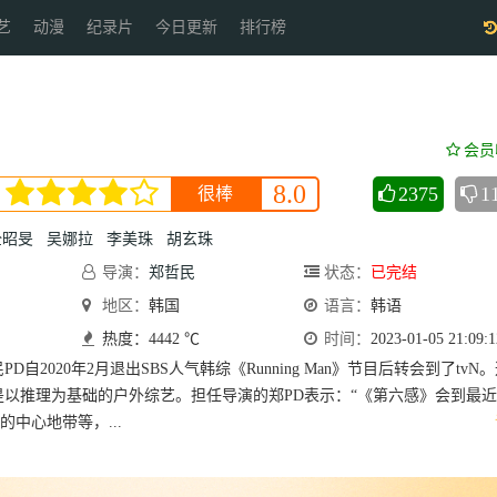
艺
动漫
纪录片
今日更新
排行榜
会员
8.0
2375
1
很棒
全昭旻
吴娜拉
李美珠
胡玄珠
导演：
郑哲民
状态：
已完结
地区：
韩国
语言：
韩语
热度：4442 ℃
时间：
2023-01-05 21:09:1
自2020年2月退出SBS人气韩综《Running Man》节目后转会到了tvN
是以推理为基础的户外综艺。担任导演的郑PD表示：“《第六感》会到最
中心地带等，...