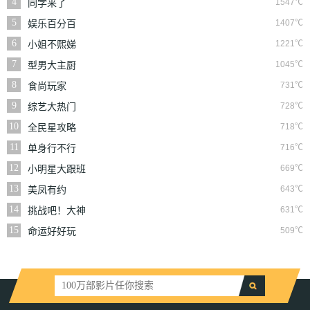
4
1547℃
同学来了
5
1407℃
娱乐百分百
6
1221℃
小姐不熙娣
7
1045℃
型男大主厨
8
731℃
食尚玩家
9
728℃
综艺大热门
10
718℃
全民星攻略
11
716℃
单身行不行
12
669℃
小明星大跟班
13
643℃
美凤有约
14
631℃
挑战吧！大神
15
509℃
命运好好玩