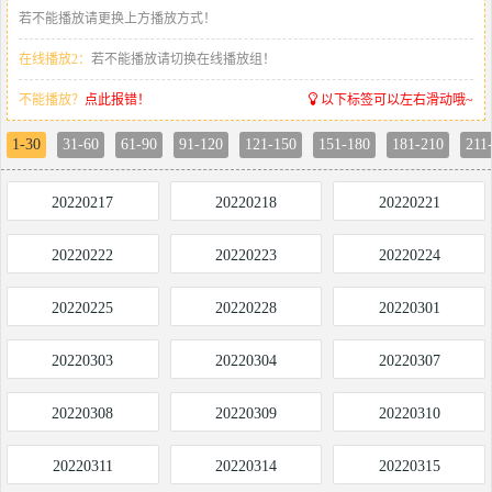
若不能播放请更换上方播放方式！
在线播放2：
若不能播放请切换在线播放组！
不能播放？
点此报错！
以下标签可以左右滑动哦~
1-30
31-60
61-90
91-120
121-150
151-180
181-210
211
20220217
20220218
20220221
20220222
20220223
20220224
20220225
20220228
20220301
20220303
20220304
20220307
20220308
20220309
20220310
20220311
20220314
20220315