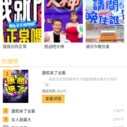
我就问你正常
挑战吧大神
请问今晚住谁
吗
家
热播榜
康熙来了全集
1
搞怪天后徐熙娣與才子頑童蔡康永聯手主持的
『康...
播放指数:2824℃
查看详情
2
1789℃
康熙来了全集
3
1597℃
女人我最大