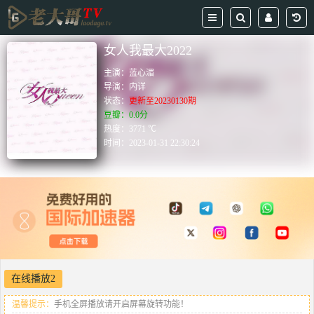
女人我最大2022
主演：
蓝心湄
导演：
内详
状态：
更新至20230130期
豆瓣：0.0分
热度：3771 ℃
时间：
2023-01-31 22:30:24
在线播放2
温馨提示：
手机全屏播放请开启屏幕旋转功能！