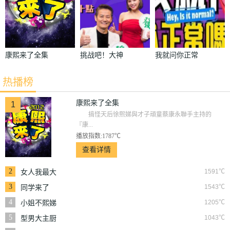
康熙来了全集
挑战吧！大神
我就问你正常
吗
热播榜
康熙来了全集
1
搞怪天后徐熙娣與才子頑童蔡康永聯手主持的
『康...
播放指数:1787℃
查看详情
2
1591℃
女人我最大
3
1543℃
同学来了
4
1205℃
小姐不熙娣
5
1043℃
型男大主厨