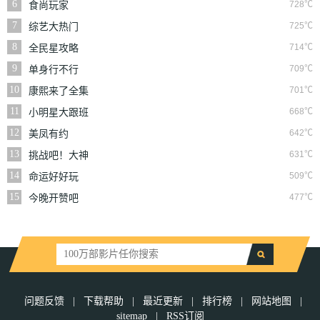
6
728℃
食尚玩家
7
725℃
综艺大热门
8
714℃
全民星攻略
9
709℃
单身行不行
10
701℃
康熙来了全集
11
668℃
小明星大跟班
12
642℃
美凤有约
13
631℃
挑战吧！大神
14
509℃
命运好好玩
15
477℃
今晚开赞吧
问题反馈
|
下载帮助
|
最近更新
|
排行榜
|
网站地图
|
sitemap
|
RSS订阅