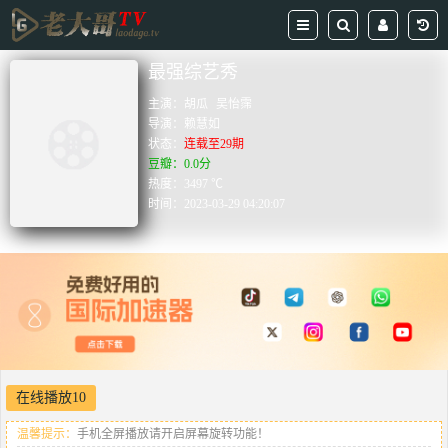
最强综艺秀
主演：
胡瓜
吴怡霈
导演：
赖慧如
状态：
连载至29期
豆瓣：0.0分
热度：3497 ℃
时间：
2023-03-29 04:20:07
在线播放10
温馨提示：
手机全屏播放请开启屏幕旋转功能！