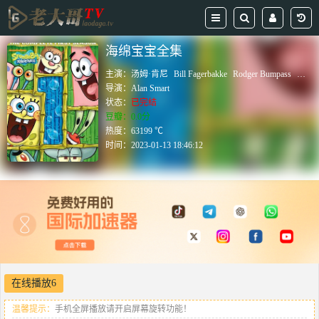
海绵宝宝全集
主演：
汤姆·肯尼
Bill Fagerbakke
Rodger Bumpass
克兰
导演：
Alan Smart
状态：
已完结
豆瓣：0.0分
热度：63199 ℃
时间：
2023-01-13 18:46:12
在线播放6
温馨提示：
手机全屏播放请开启屏幕旋转功能！