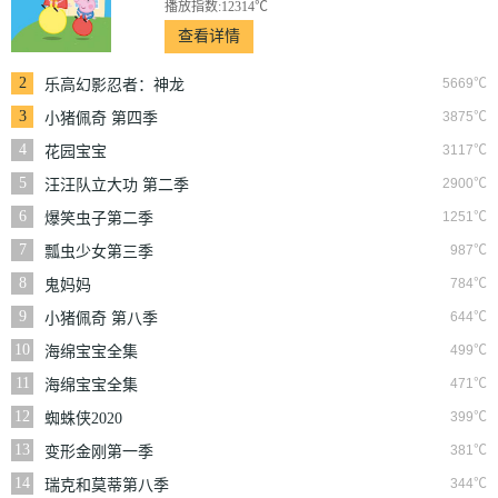
播放指数:12314℃
查看详情
2
5669℃
乐高幻影忍者：神龙
崛起
3
3875℃
小猪佩奇 第四季
4
3117℃
花园宝宝
5
2900℃
汪汪队立大功 第二季
6
1251℃
爆笑虫子第二季
7
987℃
瓢虫少女第三季
8
784℃
鬼妈妈
9
644℃
小猪佩奇 第八季
10
499℃
海绵宝宝全集
11
471℃
海绵宝宝全集
12
399℃
蜘蛛侠2020
13
381℃
变形金刚第一季
14
344℃
瑞克和莫蒂第八季