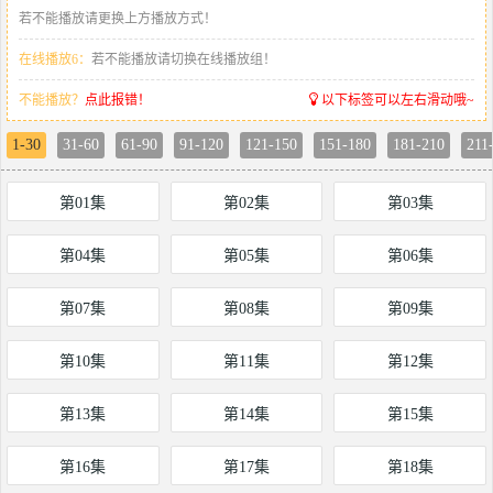
若不能播放请更换上方播放方式！
在线播放6：
若不能播放请切换在线播放组！
不能播放？
点此报错！
以下标签可以左右滑动哦~
1-30
31-60
61-90
91-120
121-150
151-180
181-210
211
第01集
第02集
第03集
第04集
第05集
第06集
第07集
第08集
第09集
第10集
第11集
第12集
第13集
第14集
第15集
第16集
第17集
第18集