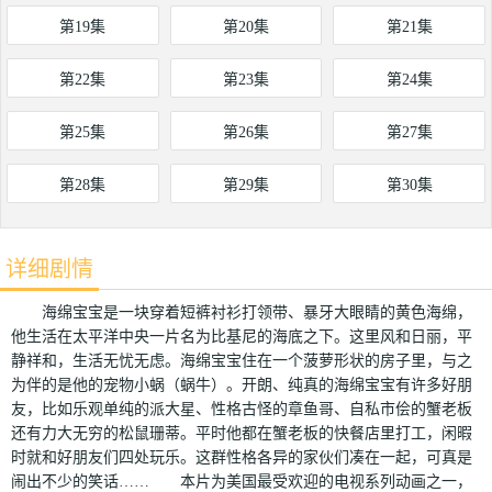
第19集
第20集
第21集
第22集
第23集
第24集
第25集
第26集
第27集
第28集
第29集
第30集
详细剧情
海绵宝宝是一块穿着短裤衬衫打领带、暴牙大眼睛的黄色海绵，
他生活在太平洋中央一片名为比基尼的海底之下。这里风和日丽，平
静祥和，生活无忧无虑。海绵宝宝住在一个菠萝形状的房子里，与之
为伴的是他的宠物小蜗（蜗牛）。开朗、纯真的海绵宝宝有许多好朋
友，比如乐观单纯的派大星、性格古怪的章鱼哥、自私市侩的蟹老板
还有力大无穷的松鼠珊蒂。平时他都在蟹老板的快餐店里打工，闲暇
时就和好朋友们四处玩乐。这群性格各异的家伙们凑在一起，可真是
闹出不少的笑话…… 本片为美国最受欢迎的电视系列动画之一，