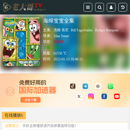
海绵宝宝全集
主演：
汤姆·肯尼
Bill Fagerbakke
Rodger Bumpass
克兰
导演：
Alan Smart
状态：
已完结
豆瓣：0.0分
热度：61556 ℃
时间：
2023-01-13 18:46:12
在线播放6
温馨提示：
手机全屏播放请开启屏幕旋转功能！