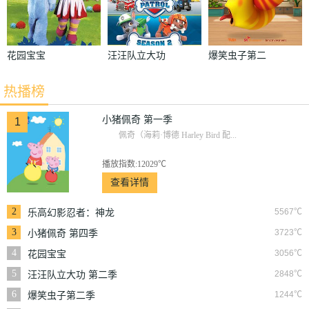
花园宝宝
汪汪队立大功
爆笑虫子第二
第二季
季
热播榜
小猪佩奇 第一季
1
佩奇（海莉·博德 Harley Bird 配...
播放指数:12029℃
查看详情
2
5567℃
乐高幻影忍者：神龙
崛起
3
3723℃
小猪佩奇 第四季
4
3056℃
花园宝宝
5
2848℃
汪汪队立大功 第二季
6
1244℃
爆笑虫子第二季