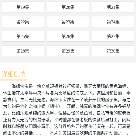
第19集
第20集
第21集
第22集
第23集
第24集
第25集
第26集
第27集
第28集
第29集
第30集
详细剧情
海绵宝宝是一块穿着短裤衬衫打领带、暴牙大眼睛的黄色海绵，
他生活在太平洋中央一片名为比基尼的海底之下。这里风和日丽，平
静祥和，生活无忧无虑。海绵宝宝住在一个菠萝形状的房子里，与之
为伴的是他的宠物小蜗（蜗牛）。开朗、纯真的海绵宝宝有许多好朋
友，比如乐观单纯的派大星、性格古怪的章鱼哥、自私市侩的蟹老板
还有力大无穷的松鼠珊蒂。平时他都在蟹老板的快餐店里打工，闲暇
时就和好朋友们四处玩乐。这群性格各异的家伙们凑在一起，可真是
闹出不少的笑话…… 本片为美国最受欢迎的电视系列动画之一，