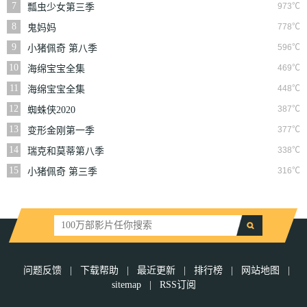
7
973℃
瓢虫少女第三季
8
778℃
鬼妈妈
9
596℃
小猪佩奇 第八季
10
469℃
海绵宝宝全集
11
448℃
海绵宝宝全集
12
387℃
蜘蛛侠2020
13
377℃
变形金刚第一季
14
338℃
瑞克和莫蒂第八季
15
316℃
小猪佩奇 第三季
问题反馈
|
下载帮助
|
最近更新
|
排行榜
|
网站地图
|
sitemap
|
RSS订阅