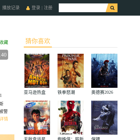
播放记录
登录
|
注册
猜你喜欢
收藏
140
亚马逊热盒
铁拳怒潮
奥德赛2026
1
斯
被警
详情
无敌幸运星
蜘蛛侠：崭新
保镖