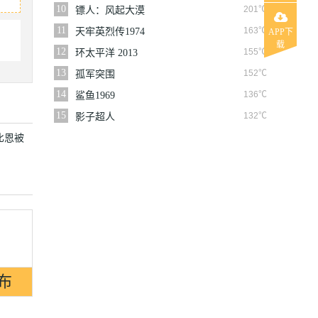
10
201℃
镖人：风起大漠
11
163℃
天牢英烈传1974
APP下
载
12
155℃
环太平洋 2013
13
152℃
孤军突围
14
136℃
鲨鱼1969
15
132℃
影子超人
比恩被