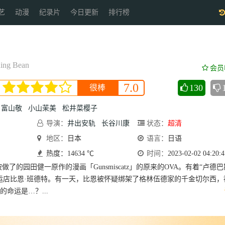
艺
动漫
纪录片
今日更新
排行榜
ing Bean
会员
7.0
130
很棒
富山敬
小山茉美
松井菜樱子
导演：
井出安轨
长谷川康
状态：
超清
雄
地区：
日本
语言：
日语
热度：14634 ℃
时间：
2023-02-02 04:20:4
被做了的园田健一原作的漫画「Gunsmiscatz」的原来的OVA。有着“卢德巴
运店比恩·班德特。有一天，比恩被怀疑绑架了格林伍德家的千金切尔西，
命运是…？...