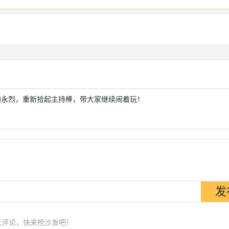
颜永烈，重新拾起主持棒，带大家继续闹着玩！
无评论，快来抢沙发吧！