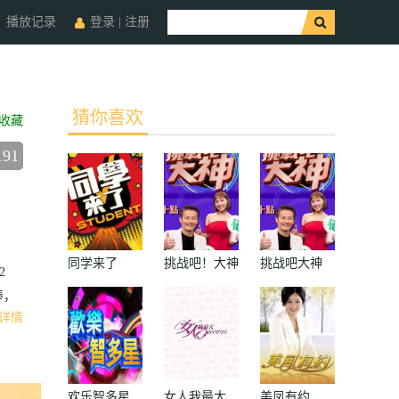
播放记录
登录
|
注册
猜你喜欢
收藏
191
同学来了
挑战吧！大神
挑战吧大神
2
棒，
详情
欢乐智多星
女人我最大
美凤有约