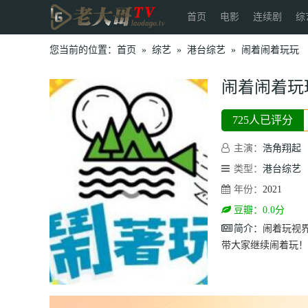
首页
电影
连续剧
综
您当前的位置：
首页
»
综艺
»
港台综艺
»
闹着闹着玩玩
闹着闹着玩
725人已评分
主演：
浩角翔起
类型：
港台综艺
年份：
2021
豆瓣：0.0分
简介：
闹着玩视
带大家继续闹着玩！.