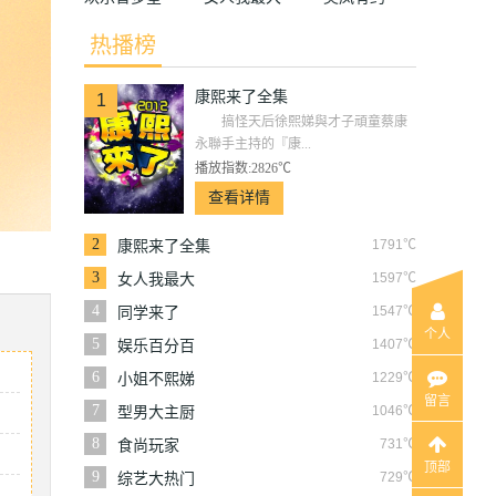
2022
2022
热播榜
康熙来了全集
1
搞怪天后徐熙娣與才子頑童蔡康
永聯手主持的『康...
播放指数:2826℃
查看详情
2
1791℃
康熙来了全集
3
1597℃
女人我最大
4
1547℃
同学来了
个人
5
1407℃
娱乐百分百
6
1229℃
小姐不熙娣
留言
7
1046℃
型男大主厨
8
731℃
食尚玩家
顶部
9
729℃
综艺大热门