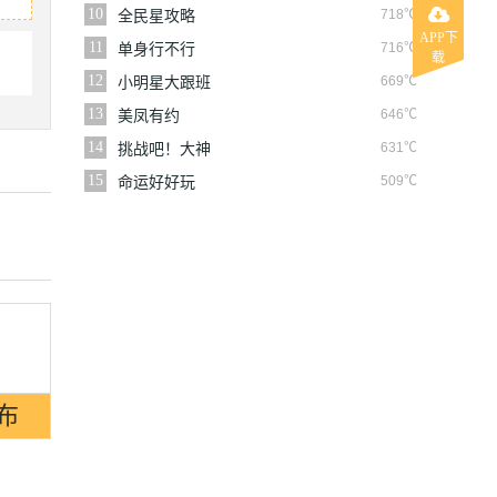
10
718℃
全民星攻略
APP下
11
716℃
单身行不行
载
12
669℃
小明星大跟班
13
646℃
美凤有约
14
631℃
挑战吧！大神
15
509℃
命运好好玩