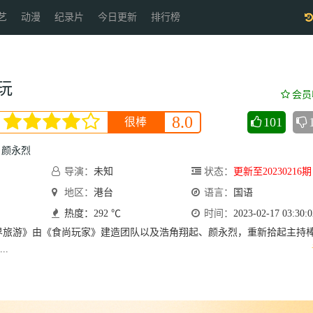
艺
动漫
纪录片
今日更新
排行榜
玩
会员
8.0
101
很棒
颜永烈
导演：
未知
状态：
更新至20230216期
地区：
港台
语言：
国语
热度：292 ℃
时间：
2023-02-17 03:30:0
界旅游》由《食尚玩家》建造团队以及浩角翔起、颜永烈，重新拾起主持
..