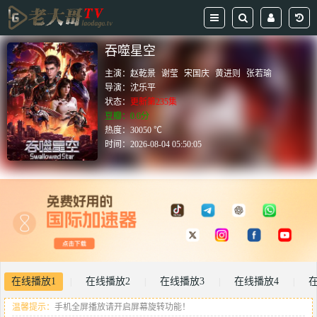
吞噬星空
主演：
赵乾景
谢莹
宋国庆
黄进则
张若瑜
导演：
沈乐平
状态：
更新第235集
豆瓣：0.0分
热度：30050 ℃
时间：
2026-08-04 05:50:05
在线播放1
在线播放2
在线播放3
在线播放4
|
|
|
|
温馨提示：
手机全屏播放请开启屏幕旋转功能！