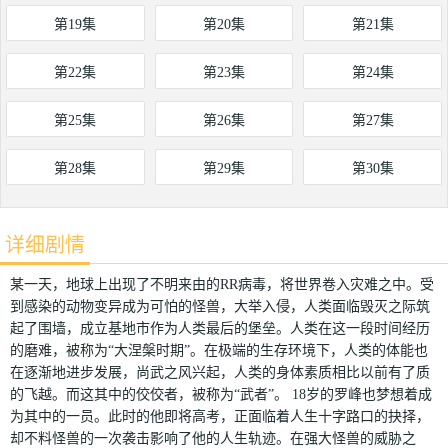
第19集
第20集
第21集
第22集
第23集
第24集
第25集
第26集
第27集
第28集
第29集
第30集
详细剧情
某一天，地球上出现了不明来由的RR病毒，将世界卷入灾难之中。受
到感染的动物变异成为可怕的怪兽，大举入侵，人类面临毁灭之际筑
起了围墙，成立基地市作为人类最后的堡垒。人类在这一段时间经历
的磨难，被称为“大涅槃时期”。在极端的生存环境下，人类的体能也
在逐渐地进步发展，尚武之风兴起，人类的身体素质相比以前有了质
的飞越。而这其中的佼佼者，被称为“武者”。 18岁的罗峰也梦想着成
为其中的一员。此时的他即将高考，正面临着人生十字路口的抉择，
却不料怪兽的一次袭击影响了他的人生轨迹。在强大怪兽的威胁之