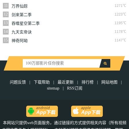
11
1271℃
万界仙踪
12
1223℃
剑来第二季
13
1195℃
吞噬星空第二季
14
1178℃
九天玄帝诀
15
1147℃
神奇阿呦
问题反馈
|
下载帮助
|
最近更新
|
排行榜
|
网站地图
|
sitemap
|
RSS订阅
本网站只提供web页面服务，通过链接的方式提供相关内容（所有视频