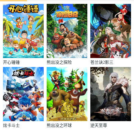
开心锤锤
熊出没之探险
苍兰诀2影三
日记
界篇
炫卡斗士
熊出没之环球
逆天至尊