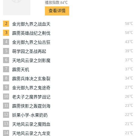
播放指数:84℃
查看详情
2
58℃
金光御九界之战血天
道
3
58℃
霹雳英雄战纪之刜伐
世界
4
43℃
金光御九界之仙古狂
涛
5
39℃
萌学园之圣战再起
6
37℃
天地风云录之剑影魔
踪
7
37℃
霹雳天机
8
34℃
霹雳兵烽决之玄象裂
变
9
27℃
金光御九界之鬼途奇
行录
10
26℃
老夫子之魔界梦战记
粤语
11
23℃
霹雳侠影之轰霆剑海
录
12
22℃
妖果小学-水果奶奶
的大秘密
13
21℃
天地风云录之魔戮血
战
14
21℃
天地风云录之九龙变