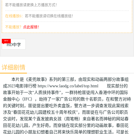
若不能播放请更换上方播放方式！
在线播放6：
若不能播放请切换在线播放组！
不能播放？
点此报错！
HD中字
详细剧情
本片是《麦兜故事》系列的第三部，由现实和动画两部分故事组
成2023电影排行榜 https://www.laodg.co/label/top.html 现实部分的
故事开始于一次“人质挟持事件”，一群持枪匪徒闯入香港中环的国际
金融中心（IFC），劫持了一家广告公司的数十名职员，在和警方对峙
的关键时刻，匪徒提出要吃外卖盒饭，警方进一步调查发现此案线索
涉及“春田花花幼儿园建校五十周年校庆”，而匪徒在与广告公司职员
交谈时，发现某个直发披肩女孩（周笔畅）来自著名而神秘的网站春
田花花幼儿园，产生好奇。而穿插在现实部分里的动画故事，春田花
花幼儿园的小朋友幻想着自己将来快乐简单的理想职业生活，可是长