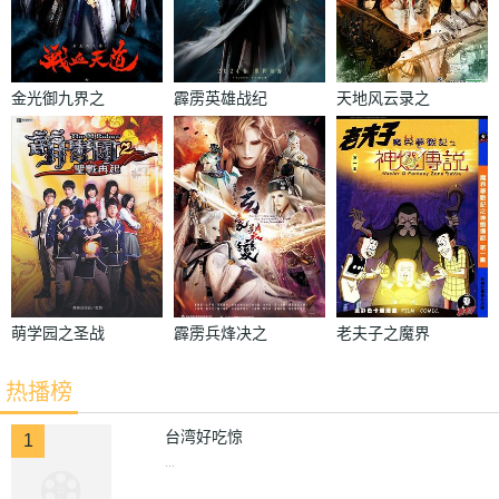
金光御九界之
霹雳英雄战纪
天地风云录之
战血天道
之刜伐世界
剑影魔踪
萌学园之圣战
霹雳兵烽决之
老夫子之魔界
再起
玄象裂变
梦战记粤语
热播榜
台湾好吃惊
1
...