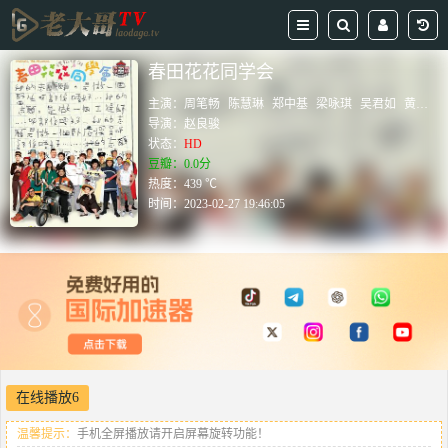
春田花花同学会
主演：
周笔畅
陈慧琳
郑中基
梁咏琪
吴君如
黄秋生
导演：
赵良骏
状态：
HD
豆瓣：0.0分
热度：439 ℃
时间：
2023-02-27 19:46:05
在线播放6
温馨提示：
手机全屏播放请开启屏幕旋转功能！