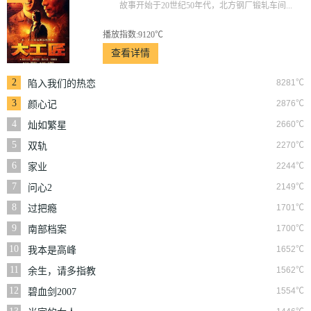
故事开始于20世纪50年代，北方钢厂锻轧车间...
播放指数:9120℃
查看详情
2
8281℃
陷入我们的热恋
3
2876℃
颜心记
4
2660℃
灿如繁星
5
2270℃
双轨
6
2244℃
家业
7
2149℃
问心2
8
1701℃
过把瘾
9
1700℃
南部档案
10
1652℃
我本是高峰
11
1562℃
余生，请多指教
12
1554℃
碧血剑2007