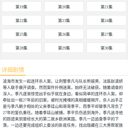
第19集
第20集
第21集
第22集
第23集
第24集
第25集
第26集
第27集
第28集
第29集
第30集
详细剧情
凌海市发生一起连环杀人案，让刑警季凡与队长熊振男、法医赵清妍
等人联手展开调查。然而案件扑朔迷离，始终无法破获。随着调查的
深入，季凡逐渐惊觉凶手似乎就在身边，看似简单的连环杀人案，却
牵扯出一桩27年前的旧案，被时光掩埋的真相缓缓揭开，杀人凶手正
是与季凡朝夕相处的父亲季廷山和哥哥季平，而季平却替季凡背负了
27年的复仇重任。随着季廷山被捕，季平负伤逃到海外，季凡追寻他
的踪迹来到曾经长大的第二故乡欧洲某国。季凡一边追查季平的下
落，一边还要完成组织上委派的卧底任务，找出隐藏在三大黑帮家族