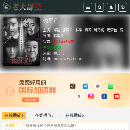
也平凡
主演：
郑恺
张国立
林峯
吕凉
种丹妮
汤梦佳
高晓菲
导演：
韩博文
状态：
第31集已完结
豆瓣：0.0分
热度：4028 ℃
时间：
2026-05-25 23:10:07
在线播放4
在线播放5
在线播放6
|
|
温馨提示：
手机全屏播放请开启屏幕旋转功能！