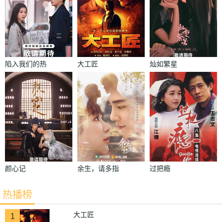
陷入我们的热
大工匠
灿如繁星
恋
颜心记
余生，请多指
过把瘾
教
热播榜
大工匠
1