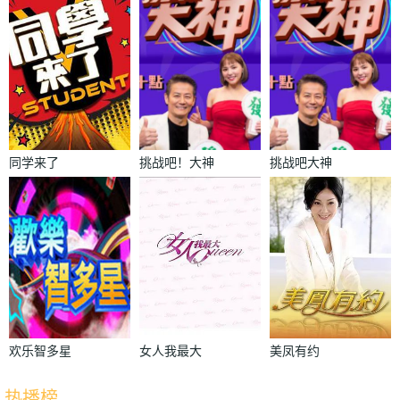
同学来了
挑战吧！大神
挑战吧大神
欢乐智多星
女人我最大
美凤有约
2022
2022
热播榜