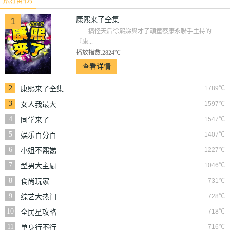
康熙来了全集
1
搞怪天后徐熙娣與才子頑童蔡康永聯手主持的
『康...
播放指数:2824℃
查看详情
2
1789℃
康熙来了全集
3
1597℃
女人我最大
4
1547℃
同学来了
5
1407℃
娱乐百分百
6
1227℃
小姐不熙娣
7
1046℃
型男大主厨
8
731℃
食尚玩家
9
728℃
综艺大热门
10
718℃
全民星攻略
11
716℃
单身行不行