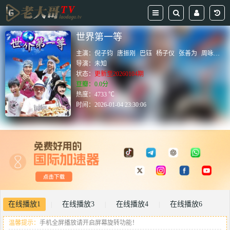
世界第一等
主演：
倪子钧
唐振刚
巴钰
杨子仪
张善为
周咏训
导演：
未知
状态：
更新至20260104期
豆瓣：0.0分
热度：4733 ℃
时间：
2026-01-04 23:30:06
在线播放1
在线播放3
在线播放4
在线播放6
|
|
|
温馨提示：
手机全屏播放请开启屏幕旋转功能！