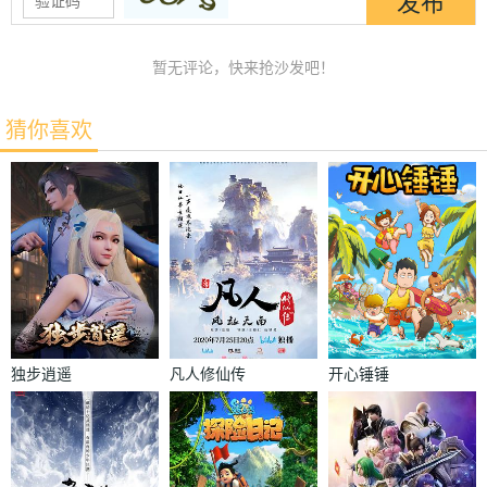
暂无评论，快来抢沙发吧！
猜你喜欢
独步逍遥
凡人修仙传
开心锤锤