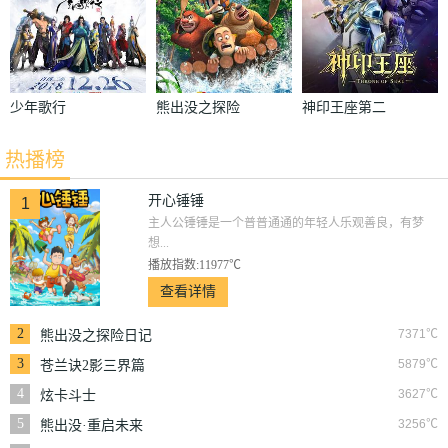
少年歌行
熊出没之探险
神印王座第二
日记
季
热播榜
开心锤锤
1
主人公锤锤是一个普普通通的年轻人乐观善良，有梦
想...
播放指数:11977℃
查看详情
2
7371℃
熊出没之探险日记
3
5879℃
苍兰诀2影三界篇
4
3627℃
炫卡斗士
5
3256℃
熊出没·重启未来