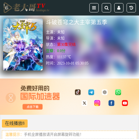
斗破苍穹之大主宰第五季
主演：
未知
导演：
未知
状态：
第30集完结
豆瓣：0.0分
热度：11137 ℃
时间：
2023-10-01 05:30:05
在线播放8
温馨提示：
手机全屏播放请开启屏幕旋转功能！