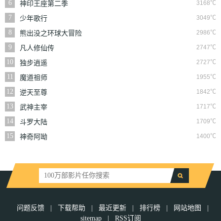
6
3168℃
神印王座第二季
7
3049℃
少年歌行
8
2986℃
熊出没之环球大冒险
9
2747℃
凡人修仙传
10
2727℃
独步逍遥
11
1955℃
魔道祖师
12
1842℃
逆天至尊
13
1717℃
武神主宰
14
1709℃
斗罗大陆
15
1400℃
神奇阿呦
问题反馈
|
下载帮助
|
最近更新
|
排行榜
|
网站地图
|
sitemap
|
RSS订阅