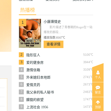
秘书
热播榜
小唐璜情史
1
影片描述了青春期的Roger在一站
爆发的那段...
播放指数:8167℃
查看详情
2
5100℃
隐形狂人
3
3944℃
爱的健身房
4
3109℃
激情信箱
5
2741℃
外来媳妇本地郎
个人
6
2673℃
爱情灵药
7
2463℃
我父亲的私人秘书
留言
8
1747℃
朦胧的欲望
9
1473℃
上流社会 1956
顶部