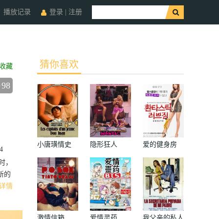
播放记录
登录
|
注册
猜你喜欢
收藏
98
小唐璜情史
隐形狂人
爱的健身房
4
的时，
新的
详情
激情信箱
爱情灵药
我父亲的私人