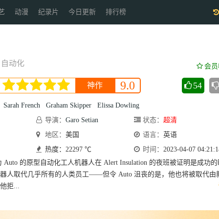
艺
动漫
纪录片
今日更新
排行榜
自动化
会员
9.0
54
神作
Sarah French
Graham Skipper
Elissa Dowling
导演：
Garo Setian
状态：
超清
地区：
美国
语言：
英语
热度：22297 ℃
时间：
2023-04-07 04:21:1
Auto 的原型自动化工人机器人在 Alert Insulation 的夜班被证明是成功
器人取代几乎所有的人类员工——但令 Auto 沮丧的是，他也将被取代由
拒...