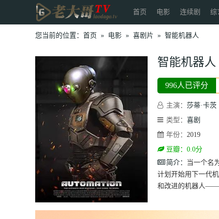
首页
电影
连续剧
综
您当前的位置：
首页
»
电影
»
喜剧片
»
智能机器人
智能机器人
996人已评分
主演：
莎蒂·卡茨
类型：
喜剧
年份：
2019
豆瓣：0.0分
简介：
当一个名为 
计划开始用下一代机
和改进的机器人——他