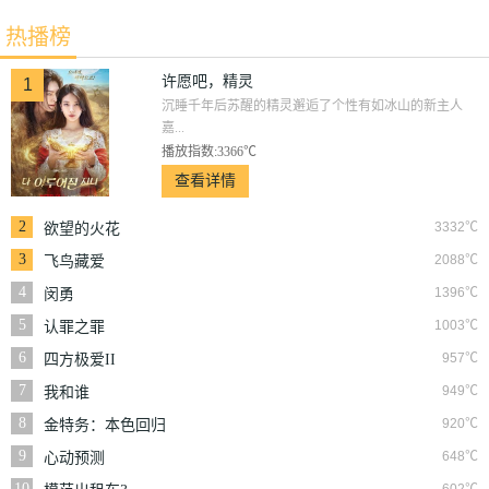
热播榜
许愿吧，精灵
1
沉睡千年后苏醒的精灵邂逅了个性有如冰山的新主人
嘉...
播放指数:3366℃
查看详情
2
3332℃
欲望的火花
3
2088℃
飞鸟藏爱
4
1396℃
闵勇
5
1003℃
认罪之罪
6
957℃
四方极爱II
7
949℃
我和谁
8
920℃
金特务：本色回归
9
648℃
心动预测
10