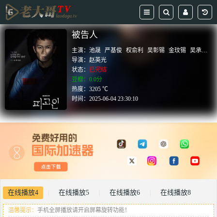
被告人
主演：
池晟
严基俊
权俞利
吴彰锡
金玟锡
吴承勋
导演：
赵英光
状态：
已完结
豆瓣：0.0分
热度：3205 ℃
时间：
2025-06-04 23:30:10
在线播放4
在线播放5
在线播放6
在线播放8
|
|
|
温馨提示：
手机全屏播放请开启屏幕旋转功能！