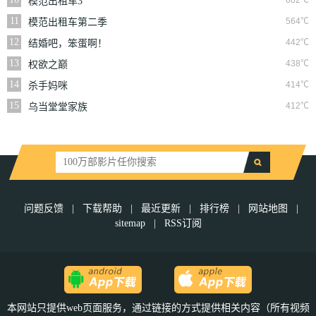
602℃
模范出租车3
11
564℃
模范出租车第二季
12
442℃
结婚吧，笨蛋啊！
13
438℃
权欲之巅
14
414℃
杀手妈咪
15
412℃
乌当堂堂家族
问题反馈
|
下载帮助
|
最近更新
|
排行榜
|
网站地图
|
sitemap
|
RSS订阅
本网站只提供web页面服务，通过链接的方式提供相关内容（所有视频