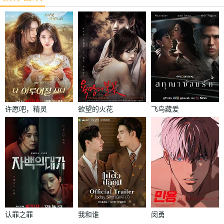
许愿吧，精灵
欲望的火花
飞鸟藏爱
认罪之罪
我和谁
闵勇