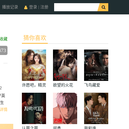
播放记录
登录
|
注册
猜你喜欢
收藏
473
柳和荣
安孝燮
朴惠淑
李俊赫
张素妍
郑俊元
金多艺
许愿吧，精灵
欲望的火花
飞鸟藏爱
2
罗英
生
详情
认罪之罪
闵勇
我和谁