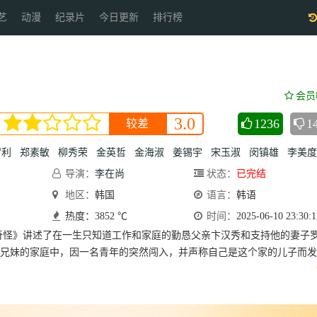
艺
动漫
纪录片
今日更新
排行榜
会员
3.0
1236
1
较差
宥利
郑素敏
柳秀荣
金英哲
金海淑
姜锡宇
宋玉淑
闵镇雄
李美度
导演：
李在尚
状态：
已完结
地区：
韩国
语言：
韩语
热度：3852 ℃
时间：
2025-06-10 23:30:1
奇怪》讲述了在一生只知道工作和家庭的勤恳父亲卞汉秀和支持他的妻子
兄妹的家庭中，因一名青年的突然闯入，并声称自己是这个家的儿子而发