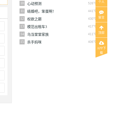
个人
10
526℃
心动预测
11
441℃
结婚吧，笨蛋啊！
留言
12
430℃
权欲之巅
13
417℃
模范出租车3
顶部
14
411℃
乌当堂堂家族
15
406℃
杀手妈咪
APP下
载