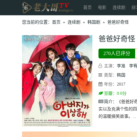
首页
电影
连续剧
综
您当前的位置：
首页
»
连续剧
»
韩国剧
»
爸爸好奇怪
爸爸好奇怪
270人已评分
主演：
李准
李
类型：
韩国
年份：
2017
豆瓣：0.0分
简介：
《爸爸好
实以及充满个性的四
的温暖搞笑故事。...