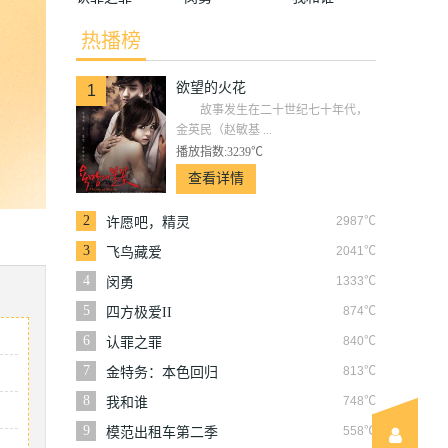
热播榜
欲望的火花
1
故事发生在二十世纪七十年代，
金英民（赵敏基 ...
播放指数:3239℃
查看详情
2
2987℃
许愿吧，精灵
3
2041℃
飞鸟藏爱
4
1333℃
闵勇
5
874℃
四方极爱II
6
840℃
认罪之罪
7
813℃
金特务：本色回归
8
748℃
我和谁
9
558℃
模范出租车第二季