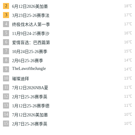
2
18℃
6月12日2026美加墨
世界杯小组赛韩国VS
3
17℃
3月23日25-26赛季法
捷克
甲第27轮雷恩VS梅斯
4
17℃
终极伐木达人第一季
5
16℃
11月9日24-25赛季沙
联第10轮利雅得体育
6
16℃
爱情盲选：巴西篇第
VS利雅得胜利
二季
7
15℃
10月24日25-26赛季
NBA常规赛掘金VS
8
14℃
2月6日25-26赛季
勇士
NBA常规赛篮网VS
TheLawoftheJungle
9
14℃
魔术
10
13℃
璀璨迪拜
11
11℃
7月12日2026NBA夏
季联赛尼克斯VS马刺
12
11℃
2月7日25-26赛季英
超第25轮伯恩利VS西
13
11℃
1月12日25-26赛季德
汉姆联
甲第16轮拜仁慕尼黑
14
10℃
7月12日2026美加墨
VS沃尔夫斯堡
世界杯四分之一决赛
15
10℃
2月7日25-26赛季英
挪威VS英格兰
超第25轮狼队VS切尔