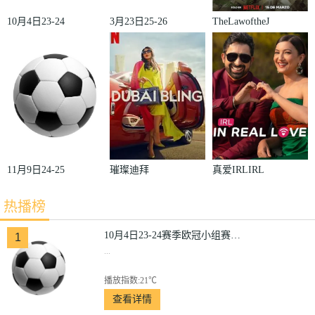
10月4日23-24
3月23日25-26
TheLawoftheJ
赛季欧冠小组
赛季法甲第27
ungle
赛第2轮那不
轮雷恩VS梅
勒斯VS皇家
斯
马德里
11月9日24-25
璀璨迪拜
真爱IRLIRL
赛季沙联第10
热播榜
轮利雅得体育
VS利雅得胜
10月4日23-24赛季欧冠小组赛第2轮那不勒斯VS皇家马德里
1
...
利
播放指数:21℃
查看详情