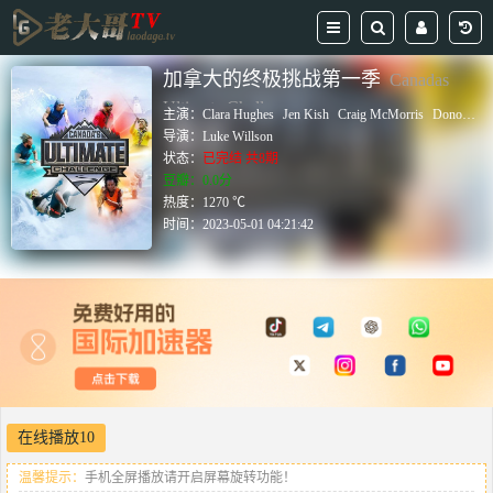
加拿大的终极挑战第一季
Canadas
Ultimate Challenge
主演：
Clara Hughes
Jen Kish
Craig McMorris
Donovan Bailey
导演：
Luke Willson
状态：
已完结 共8期
豆瓣：0.0分
热度：1270 ℃
时间：
2023-05-01 04:21:42
在线播放10
温馨提示：
手机全屏播放请开启屏幕旋转功能！