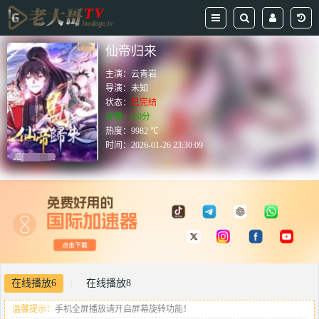
仙帝归来
主演：
云青岩
导演：
未知
状态：
已完结
豆瓣：0.0分
热度：9982 ℃
时间：
2026-01-26 23:30:09
在线播放6
在线播放8
|
温馨提示：
手机全屏播放请开启屏幕旋转功能！