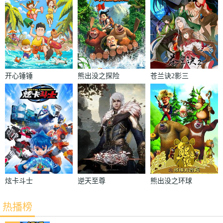
开心锤锤
熊出没之探险
苍兰诀2影三
日记
界篇
炫卡斗士
逆天至尊
熊出没之环球
大冒险
热播榜