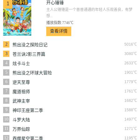
开心锤锤
1
主人公锤锤是一个普普通通的年轻人乐观善良，有梦
想...
播放指数:7746℃
查看详情
2
5016℃
熊出没之探险日记
3
3080℃
苍兰诀2影三界篇
4
2633℃
炫卡斗士
5
1901℃
熊出没之环球大冒险
6
1779℃
逆天至尊
7
1761℃
魔道祖师
8
1682℃
武神主宰
9
1588℃
神印王座第二季
10
1497℃
斗罗大陆
11
1271℃
万界仙踪
12
1195℃
吞噬星空第二季