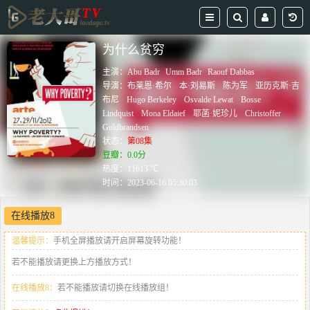
为什么贫穷
主演：
Abu Badr
Umm Badr
Raouf Dabbas
导演：
布莱恩·希尔
本·刘易斯
陈为军
亚历克斯·吉
布尼
Hugo Berkeley
Osvalde Lewat
Bosse
Lindquist
Mona Eldaief
耶菡·妮珍儿
Christoffer
Guldbrandsen
状态：
第08集
豆瓣：0.0分
热度：11613 ℃
时间：
2023-06-16 05:30:03
在线播放8
温馨提示：
手机全屏播放请开启屏幕旋转功能！
若不能播放请更换上方播放方式！
在线播放8：
若不能播放请切换在线播放组！