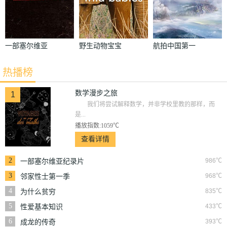
一部塞尔维亚
野生动物宝宝
航拍中国第一
纪录片
第一季
季
热播榜
数学漫步之旅
1
我们将尝试解释数学，并非学校里教的那样，而
是...
播放指数:1059℃
查看详情
2
986℃
一部塞尔维亚纪录片
3
968℃
邻家性士第一季
4
835℃
为什么贫穷
5
433℃
性爱基本知识
6
393℃
成龙的传奇