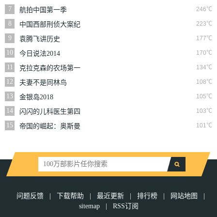
7
246℃
航拍中国第一季
8
223℃
中国西部刑侦大案纪
实
9
177℃
袁腾飞讲历史
10
170℃
今日说法2014
11
134℃
克拉克森的农场第一
季
12
108℃
夫妻不是同林鸟
13
105℃
金银岛2018
14
103℃
闪闪的儿科医生第四
季
15
101℃
帝国的崛起：奥斯曼
第一季
问题反馈
|
下载帮助
|
最近更新
|
排行榜
|
网站地图
|
sitemap
|
RSS订阅