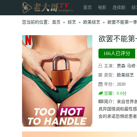
首页
电影
连续剧
综
您当前的位置：
首页
»
综艺
»
欧美综艺
»
欲罢不能第一
欲罢不能第
166人已评分
主演：
贾森·马修
类型：
欧美综艺
年份：
2020
豆瓣：0.0分
简介：
来自世界
具异国情调和最性感
会的承诺恐惧症患者