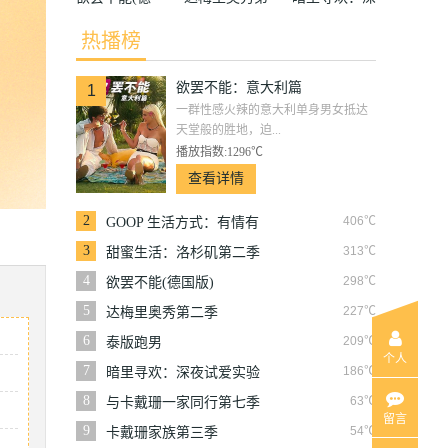
国版)
二季
夜试爱实验
热播榜
欲罢不能：意大利篇
1
一群性感火辣的意大利单身男女抵达
天堂般的胜地，迫...
播放指数:1296℃
查看详情
2
406℃
GOOP 生活方式：有情有
性 第一季
3
313℃
甜蜜生活：洛杉矶第二季
4
298℃
欲罢不能(德国版)
5
227℃
达梅里奥秀第二季
6
209℃
泰版跑男
个人
7
186℃
暗里寻欢：深夜试爱实验
8
63℃
与卡戴珊一家同行第七季
留言
9
54℃
卡戴珊家族第三季