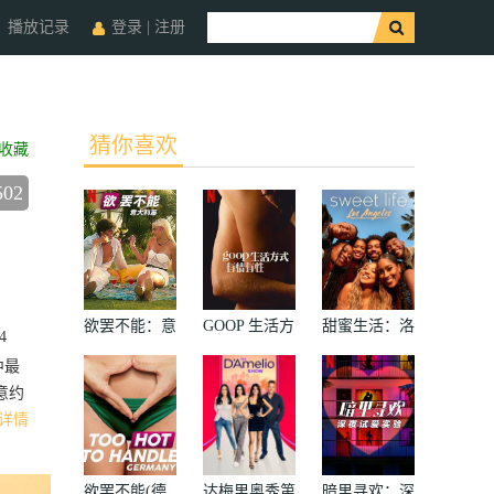
播放记录
登录
|
注册
猜你喜欢
收藏
502
欲罢不能：意
GOOP 生活方
甜蜜生活：洛
4
大利篇
式：有情有性
杉矶第二季
中最
第一季
意约
详情
欲罢不能(德
达梅里奥秀第
暗里寻欢：深