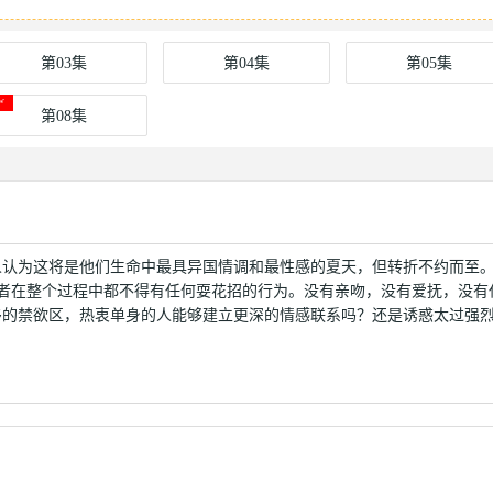
第03集
第04集
第05集
第08集
人认为这将是他们生命中最具异国情调和最性感的夏天，但转折不约而至
症患者在整个过程中都不得有任何耍花招的行为。没有亲吻，没有爱抚，没有
侈的禁欲区，热衷单身的人能够建立更深的情感联系吗？还是诱惑太过强