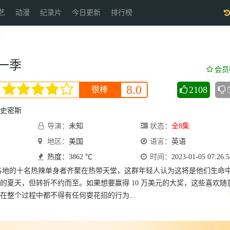
艺
动漫
纪录片
今日更新
排行榜
季
一季
会员
8.0
2108
很棒
·史密斯
导演：
未知
状态：
全8集
地区：
美国
语言：
英语
热度：3862 ℃
时间：
2023-01-05 07:26:5
各地的十名热辣单身者齐聚在热带天堂，这群年轻人认为这将是他们生命
的夏天，但转折不约而至。如果想要赢得 10 万美元的大奖，这些喜欢随
在整个过程中都不得有任何耍花招的行为...