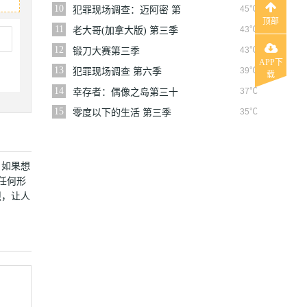
10
45℃
犯罪现场调查：迈阿密 第
顶部
六季
11
43℃
老大哥(加拿大版) 第三季
12
43℃
锻刀大赛第三季
APP下
13
39℃
犯罪现场调查 第六季
载
14
37℃
幸存者：偶像之岛第三十
九季
15
35℃
零度以下的生活 第三季
。如果想
任何形
烈，让人