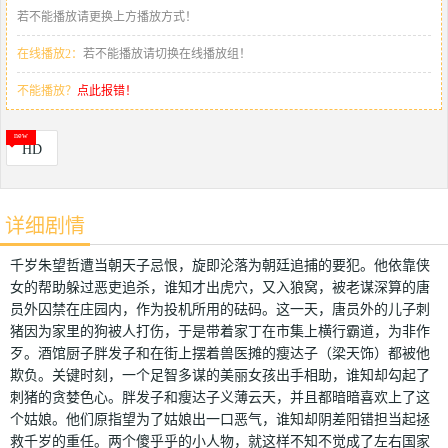
若不能播放请更换上方播放方式！
在线播放2：
若不能播放请切换在线播放组！
不能播放？
点此报错！
HD
详细剧情
千岁朱望哲遭当朝天子忌恨，旋即沦落为朝廷追捕的要犯。他依靠侠
女的帮助躲过恶吏追杀，谁知才出虎穴，又入狼窝，被老谋深算的唐
员外囚禁在庄园内，作为投机所用的砝码。这一天，唐员外的儿子刺
猪因为家里的狗被人打伤，于是带着家丁在市集上横行霸道，为非作
歹。酒馆厨子胖发子和在街上摆着兽医摊的瘦达子（梁天饰）都被他
欺负。关键时刻，一个足智多谋的美丽女孩出手相助，谁知却勾起了
刺猪的贪婪色心。胖发子和瘦达子义薄云天，并且都暗暗喜欢上了这
个姑娘。他们原指望为了姑娘出一口恶气，谁知却阴差阳错担当起拯
救千岁的重任。两个傻乎乎的小人物，就这样不知不觉成了左右国家