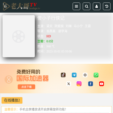
傻小子行侠记
主演：
梁天
阴爱国
刘琳
马小宁
王震
导演：
翁燕美
邵学海
状态：
HD
豆瓣：0.0分
热度：946 ℃
时间：
2023-10-01 05:10:06
在线播放2
温馨提示：
手机全屏播放请开启屏幕旋转功能！