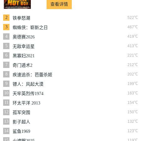
查看详情
2
522℃
铁拳怒潮
3
467℃
蜘蛛侠：崭新之日
4
419℃
奥德赛2026
5
413℃
无敌幸运星
6
221℃
黑寡妇2021
7
212℃
奇门遁术2
8
202℃
疾速追杀：芭蕾杀姬
9
199℃
镖人：风起大漠
10
163℃
天牢英烈传1974
11
154℃
环太平洋 2013
12
150℃
孤军突围
13
132℃
影子超人
14
123℃
鲨鱼1969
15
119℃
火遮眼2025