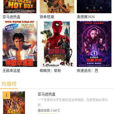
亚马逊热盒
铁拳怒潮
奥德赛2026
无敌幸运星
蜘蛛侠：崭新
疾速追杀：芭
之日
蕾杀姬
热播榜
亚马逊热盒
1
一个无辜的大学生被扔进丛林地狱，在那里她必须与
邪...
播放指数:1540℃