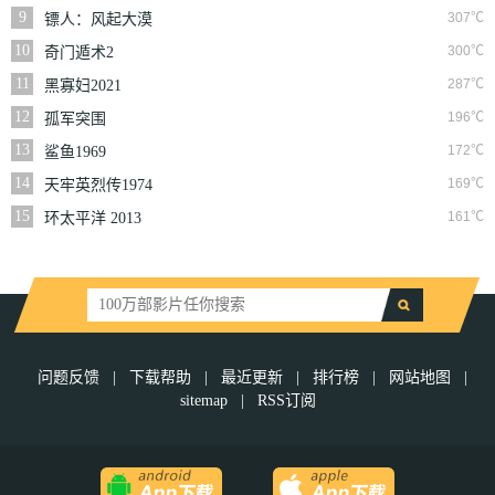
9
307℃
镖人：风起大漠
10
300℃
奇门遁术2
11
287℃
黑寡妇2021
12
196℃
孤军突围
13
172℃
鲨鱼1969
14
169℃
天牢英烈传1974
15
161℃
环太平洋 2013
问题反馈
|
下载帮助
|
最近更新
|
排行榜
|
网站地图
|
sitemap
|
RSS订阅