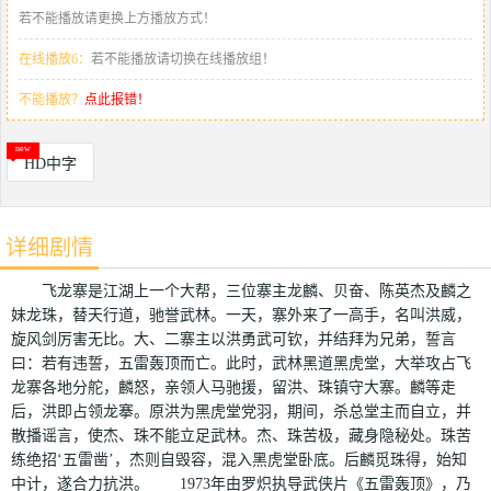
若不能播放请更换上方播放方式！
在线播放6：
若不能播放请切换在线播放组！
不能播放？
点此报错！
HD中字
详细剧情
飞龙寨是江湖上一个大帮，三位寨主龙麟、贝奋、陈英杰及麟之
妹龙珠，替天行道，驰誉武林。一天，寨外来了一高手，名叫洪威，
旋风剑厉害无比。大、二寨主以洪勇武可钦，并结拜为兄弟，誓言
曰：若有违誓，五雷轰顶而亡。此时，武林黑道黑虎堂，大举攻占飞
龙寨各地分舵，麟怒，亲领人马驰援，留洪、珠镇守大寨。麟等走
后，洪即占领龙搴。原洪为黑虎堂党羽，期间，杀总堂主而自立，并
散播谣言，使杰、珠不能立足武林。杰、珠苦极，藏身隐秘处。珠苦
练绝招‘五雷凿’，杰则自毁容，混入黑虎堂卧底。后麟觅珠得，始知
中计，遂合力抗洪。 1973年由罗炽执导武侠片《五雷轰顶》，乃