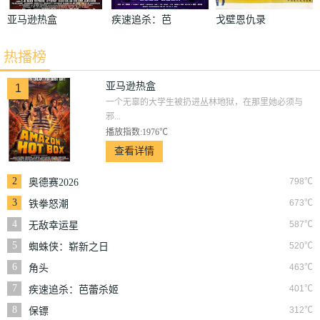
亚马逊热盒
疾速追杀：芭
戈壁恩仇录
蕾杀姬
热播榜
亚马逊热盒
1
一个无辜的大学生被扔进丛林地狱，在那里她必须与
邪...
播放指数:1976℃
查看详情
2
798℃
奥德赛2026
3
673℃
铁拳怒潮
4
587℃
无敌幸运星
5
520℃
蜘蛛侠：崭新之日
6
463℃
角头
7
401℃
疾速追杀：芭蕾杀姬
8
312℃
保镖