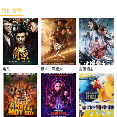
猜你喜欢
角头
镖人：风起大
雪鹰领主
漠