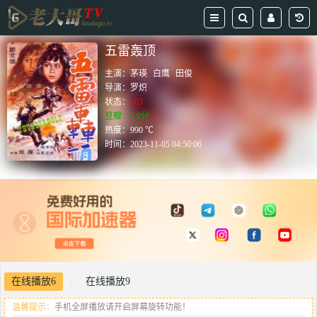
五雷轰顶
主演：
茅瑛
白鹰
田俊
导演：
罗炽
状态：
HD
豆瓣：0.0分
热度：990 ℃
时间：
2023-11-05 04:50:06
在线播放6
在线播放9
|
温馨提示：
手机全屏播放请开启屏幕旋转功能！