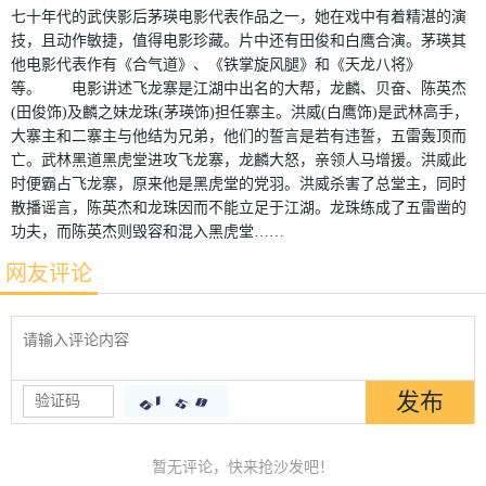
七十年代的武侠影后茅瑛电影代表作品之一，她在戏中有着精湛的演
技，且动作敏捷，值得电影珍藏。片中还有田俊和白鹰合演。茅瑛其
他电影代表作有《合气道》、《铁掌旋风腿》和《天龙八将》
等。 电影讲述飞龙寨是江湖中出名的大帮，龙麟、贝奋、陈英杰
(田俊饰)及麟之妹龙珠(茅瑛饰)担任寨主。洪威(白鹰饰)是武林高手，
大寨主和二寨主与他结为兄弟，他们的誓言是若有违誓，五雷轰顶而
亡。武林黑道黑虎堂进攻飞龙寨，龙麟大怒，亲领人马增援。洪威此
时便霸占飞龙寨，原来他是黑虎堂的党羽。洪威杀害了总堂主，同时
散播谣言，陈英杰和龙珠因而不能立足于江湖。龙珠练成了五雷凿的
功夫，而陈英杰则毁容和混入黑虎堂……
网友评论
暂无评论，快来抢沙发吧！