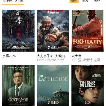
最新
最好
最热
更新HD
更新HD
正片
水怪2026
大力水手3：安魂曲
大宝宝
Fitim DeStena,Amy Gibbons,Jack Hyde史蒂芬·莫瑞
布兰登·斯考特,克里斯·福克斯
正片
更新HD
HD