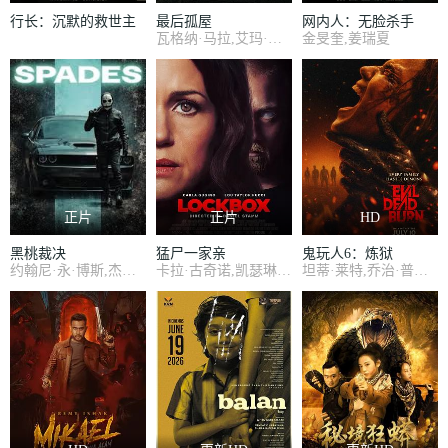
行长：沉默的救世主
最后孤屋
网内人：无脸杀手
瓦格纳·马拉,艾玛·霍,格蕾塔·李,西德·爱德华兹,刘易斯·古迪,奥黛丽·安德森,南希·鲍德温,陶妮·丰塔纳,杰德·奥金,奥利弗·亨利·阿诺德,加百列·钟,费莉西蒂·鲍恩,Riley·Chung,诺亚·亚历山大·索斯诺夫斯基
金旻奎,姜瑞夏
正片
正片
HD
黑桃裁决
猛尸一家亲
鬼玩人6：炼狱
约翰尼·永·博斯,杰森·纳维,岛本信明
卡拉·古奇诺,凯瑟琳·伊莎贝尔,卢·泰勒·普奇,唐纳德·沙利斯,凯文·麦克纳尔蒂,Jason William Day,杰森·麦金农,罗曼·金赛拉,杰卡·博尚
坦蒂·莱特,乔治·普拉尔,亨特·杜汉,卢西安·布坎南,索海拉·雅各布,埃罗尔·尚德,维克托里·恩杜克韦,莫德·戴维,基努·卡里姆,塔皮瓦·索罗帕,格雷塔·范登布林克