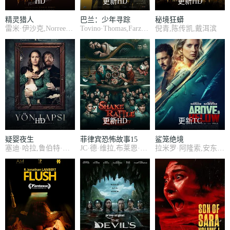
HD
更新HD
更新HD
精灵猎人
巴兰：少年寻踪
秘境狂蟒
雷米·伊沙克,Norreen Iman
Tovino·Thomas,Farzana·Palathingal,Abhiram·Radhakrishnan
倪青,陈传凯,戴洱滨
HD
更新HD
更新TC
疑婴夜生
菲律宾恐怖故事15
鲨笼绝境
塞迪·哈拉,鲁伯特·格林特
JC·德·维拉,布莱恩·西,金·阿蒂恩萨
拉米罗·阿隆索,安东尼奥·班德拉斯,瑞安·伯特罗奇,耶斯·利奥丹,迭戈·利纳斯,路易·曼迪勒,劳拉·马兰洛,蒂莫西·V·墨菲,克里斯蒂娜·奥乔亚,罗德里戈·波伊松,马里奥·塔东,唐查·泰南