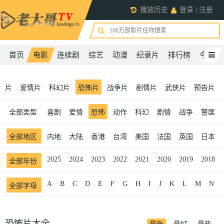
播放历史
登录
|
注册
首页
电影
连续剧
综艺
动漫
纪录片
排行榜
今日更
剧片
爱情片
科幻片
恐怖片
战争片
剧情片
武侠片
预告片
全部
类型
喜剧
爱情
恐怖
动作
科幻
剧情
战争
警匪
全部
地区
内地
大陆
香港
台湾
美国
法国
英国
日本
2025
2024
2023
2022
2021
2020
2019
2018
全部
年份
A
B
C
D
E
F
G
H
I
J
K
L
M
N
全部
字母
恐怖片大全