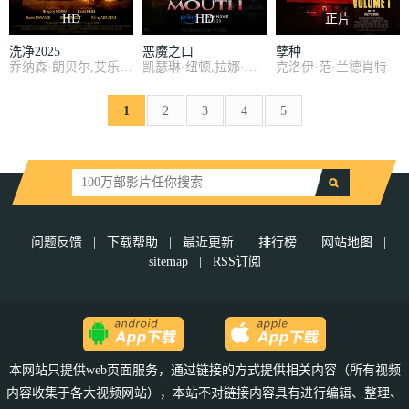
HD
HD
正片
洗净2025
恶魔之口
孽种
乔纳森·朗贝尔,艾乐蒂·纳瓦,Elliot Jenicot,Rémy Adriaens,克里斯托夫·比尔
凯瑟琳·纽顿,拉娜·康多,尼科·希拉加
克洛伊·范·兰德肖特
1
2
3
4
5
问题反馈
|
下载帮助
|
最近更新
|
排行榜
|
网站地图
|
sitemap
|
RSS订阅
本网站只提供web页面服务，通过链接的方式提供相关内容（所有视频
内容收集于各大视频网站），本站不对链接内容具有进行编辑、整理、