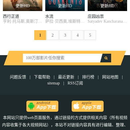
更新HD
更新HD
更新HD
西行正道
水流
庄园凶祟
亨利·托马斯,奥斯汀·尼可斯,阿德琳妮·帕里奇,奥黛塔·安纳布尔,席亚拉·博拉沃,马特·劳里亚
萨拉·贝西奥,埃斯特万·比利亚尔迪,雅兹明·卡巴洛,艾玛·法约·杜阿尔特,埃内斯蒂娜·加蒂
Satyadev Kancharana,Deepa Thomas,Anand Bharathi
1
2
3
4
5
问题反馈
|
下载帮助
|
最近更新
|
排行榜
|
网站地图
|
sitemap
|
RSS订阅
本网站只提供web页面服务，通过链接的方式提供相关内容（所有视频
内容收集于各大视频网站），本站不对链接内容具有进行编辑、整理、