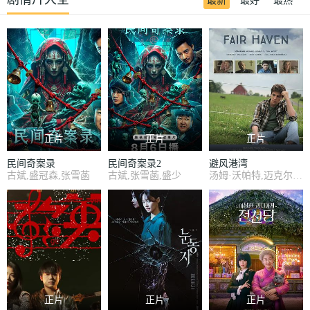
最新
最好
最热
正片
正片
正片
民间奇案录
民间奇案录2
避风港湾
古斌,盛冠森,张雪菡
古斌,张雪菡,盛少
汤姆·沃帕特,迈克尔·格兰特,格雷戈里·哈里森,詹妮弗·泰勒,乔什·格林,莉莉·安·哈里森,汤姆·马洛伊,丽萨·瓦加,丹尼斯·多拉多,迈克尔·卡迪尔,乔安娜·哈灵顿,戴尔·韦德·戴维斯,苏珊·阿瑟,玛德琳·拜耳,彼得·多伊尔
正片
正片
正片