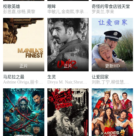
校歌英雄
眼眸
奇怪的零食店钱天堂
彭思嘉,徐畅,黄黎
申敏儿,金南熙,李承勇,金英雅
罗美兰,李来
正片
正片
更新HD
马尼拉之最
生灵
让爱回家
Ashtine Olviga,丽卡·佩拉莱约
Divya M. Nair,Shruthy Menon,苏迪普,赛亚米·凯尔,罗尚·马修,维诺德·萨加尔
刘新,丁宁,柳佳慧,马新平,杨朝成