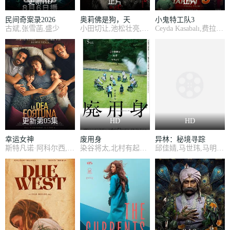
更新HD
正片
正片
民间奇案录2026
奥莉佛是狗，天
小鬼特工队3
古斌,张雪菡,盛少
小田切让,池松壮亮,麻生久美子
Ceyda Kasabalı,费拉特·阿尔拜伦
哪！！这家伙电影版
更新第05集
HD
HD
幸运女神
废用身
异林：秘境寻踪
斯特凡诺·阿科尔西,杰丝敏·特丽卡,爱德华多·莱奥,芭芭拉·阿尔贝蒂,菲利波·尼格鲁,洛雷达纳·卡纳塔
染谷将太,北村有起哉,泷内公美
邱佳婧,马世玮,马明宇,刘春霞