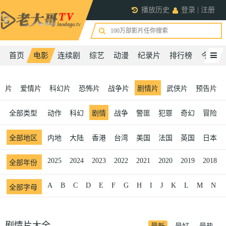
播放历史
登录
|
注册
首页
电影
连续剧
综艺
动漫
纪录片
排行榜
今日更
剧片
爱情片
科幻片
恐怖片
战争片
剧情片
武侠片
预告片
爱情
全部
类型
恐怖
动作
科幻
剧情
战争
警匪
犯罪
奇幻
冒险
全部
地区
内地
大陆
香港
台湾
美国
法国
英国
日本
2025
2024
2023
2022
2021
2020
2019
2018
全部
年份
A
B
C
D
E
F
G
H
I
J
K
L
M
N
全部
字母
剧情片大全