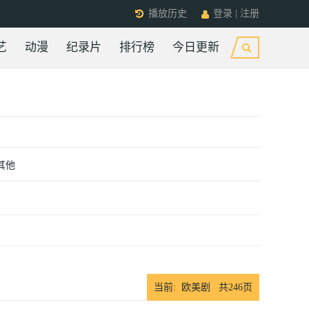
播放历史
登录
|
注册
艺
动漫
纪录片
排行榜
今日更新
其他
当前: 欧美剧 共
246
页