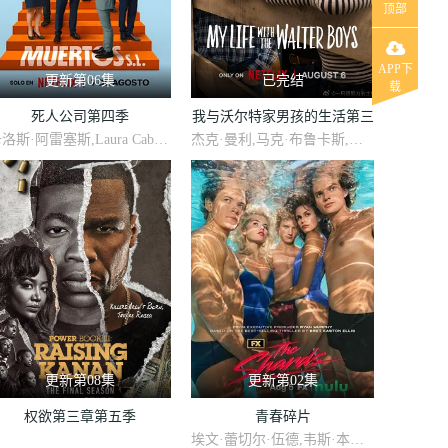
顶部
APP下
更新第06集
已完结
载
死人公司第四季
我与沃尔特家男孩的生活第三
卡洛斯·阿雷塞斯,Laura Caballero
杰克·曼利,马克·布鲁卡斯,保罗·麦克吉莱恩,艾琳·卡普拉克,柯瑞·福格尔玛尼斯,艾萨克·阿雷兰尼斯,妮基·罗德里格斯,诺亚·拉朗德,阿什比·金特里,约翰尼·林克,迈尔斯·佩雷斯,米娅·洛韦,Sally·Cacic,Lennix·James,Naveen·Paddock
季
更新第08集
更新第02集
权欲第三章第五季
青春碎片
埃文·蕾切尔·伍德,韦斯·本特利,凯雅·基伯,克里斯·康纳,伊格比·里格尼,丹尼尔·戴尔,荷默·基尔,格拉汉姆·坎贝尔,海斯·华纳,Jordan·Roth,Sierra·Stoliar,Bella·Valdes,Constantine·Malahias,Cortés·Alexander,Aidan·Skye·Jameson