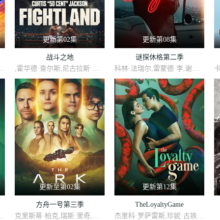
更新第02集
更新第08集
战斗之地
谜探休格第二季
曼,路易斯·穆斯蒂略,瑞恩·卡特赖特,阿蒂克斯·巴塔坎,雅沙·斯莱瑟斯,维奥莱特·林茨,Brooklyn·Rose,Gastón·Brouet,Anthony·Giangrande
,霍华德·查尔斯,尼古拉斯·平诺克,黛博拉·艾里德
科林·法瑞尔,雷蒙德·李,谢伊·惠格姆,杰克·托帕利安,劳拉·唐奈里,托尼·达尔顿,萨莎·卡莱,河镇,布赖恩·吉利斯,艾琳·吴
更新至第02集
更新第12集
方舟一号第三季
TheLoyaltyGame
·波斯尔思韦特,克莱尔·珀金斯,阿什利·祖克曼,杰西卡·亨维克,劳拉·伊内斯,杰西卡·布朗·芬德利,莫文·克里斯蒂,里德·伯尼,马特·克拉文,科林·汉克斯,史蒂夫·扎恩
克里斯蒂·柏克,瑞斯·里奇,理查德·弗利施曼,瑞安·亚当斯,帕夫莱·耶里尼奇,沙利妮·佩里斯,蒂安娜·乌普切娃,戴安娜·贝穆德斯,贾德兰·马尔科维奇,克里斯蒂娜·沃尔夫,塔玛拉·拉多瓦诺维奇
杰里科·罗萨雷斯,珍妮·古铁雷斯,卡米娜·维拉罗尔