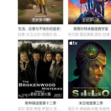
更新第07集
更新第03集
生活、拉里与不快乐的追求：
斯图尔特未能拯救宇宙
拉里·大卫,比尔·哈德尔,凯瑟琳·哈恩,林-曼努尔·米兰达,乔恩·哈姆,西恩·海耶斯,安娜·奥斯奥拉,苏茜·伊斯曼,Jake,Reiner,巴拉克·奥巴马,Misha,Suvorov,Vincent,Vaughan
布兰顿·莫拉莱斯,劳伦·拉普库斯,布莱恩·波塞恩,约翰·罗斯·鲍伊,丁瑞奇,乔什·布雷纳,凯文·苏斯
一部美国史
更新至第02集
更新至第06集
断林镇谜案第十二季
末日地堡第三季
尼尔·雷亚,弗恩·萨瑟兰,克里斯蒂娜·谢尔班·扬达,Jarod Rawiri
丽贝卡·弗格森,科曼,哈丽特·瓦尔特,才那扎·乌奇,阿维·纳什,亚历山大·莱利,肖恩·麦克雷,雷米·米尔纳,里克·戈麦斯,比利