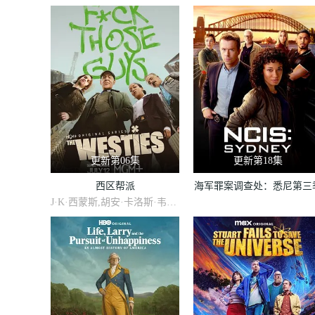
更新第06集
更新第18集
西区帮派
海军罪案调查处：悉尼第三
J·K·西蒙斯,胡安·卡洛斯·韦利斯,哈利·海顿-佩顿,凯伦·克里奇,克莱尔·兰金,罗恩·米德,杜安·基奥,马克·麦克雷,Will·Jeffs,Maria·Dinn,Andrea·Gallo,Erniel·Baez,Derwin·Phillips,Honor·Spencer,凯蒂·莱恩