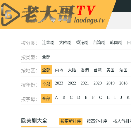
连续剧
大陆剧
香港剧
台湾剧
韩国剧
日
按分类：
全部
按类型：
全部
内地
大陆
香港
台湾
美国
法国
按地区：
2023
2022
2021
2020
2019
2018
全部
按年份：
A
B
C
D
E
F
G
H
I
J
K
全部
按字母：
欧美剧大全
按更新排序
按高分排序
按人气排