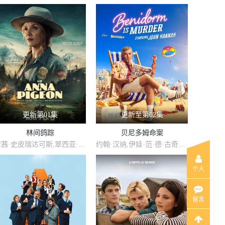
更新第01集
更新至第02集
林间鸽踪
贝尼多姆命案
崔茜·史皮瑞达可斯,翠西亚·希弗,瑞恩·诺斯柯特,库珀·利维
约翰·汉纳,伊娃·范·德·古奇特,艾伦·麦肯纳,阿里·哈迪曼,诺埃·塞贝尔,奥马尔·沙克尔,Tábata Cerezo,Carolina Bécquer,Samantha Power,艾妮安娜·卡布罗尔,伊恩·克宁汉,吉姆·英格利氏,Damian Schedler Cruz,Vaitiare Ramos
个人
留言