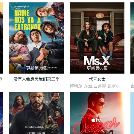
更新第08集
更新第06集
季
没有人会想念我们第二季
代号女士
梅利莎·乔治,西蒙娜·凯塞尔,迪恩·奥戈曼