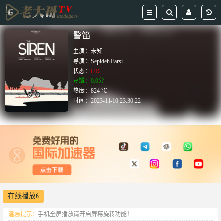
警笛
主演：
未知
导演：
Sepideh Farsi
状态：
HD
豆瓣：0.0分
热度：824 ℃
时间：
2023-11-10 23:30:22
在线播放6
温馨提示：
手机全屏播放请开启屏幕旋转功能！