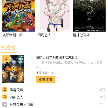
变形金刚：超
四周恋人
精神分裂症
能勇士第二季
热播榜
霹雳天命之战祸邪神2破邪传
1
邪神觉醒神州动，梵天救世纳天命，心在人间莫
言...
播放指数:51℃
查看详情
2
30℃
霹雳天越
3
26℃
四周恋人
4
25℃
丛林节拍大电影