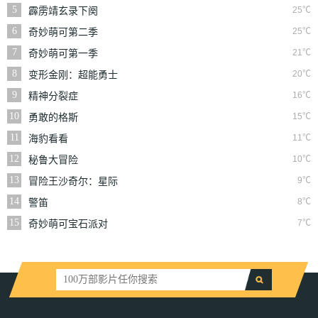
5
25℃
霹雳靖玄录下阕
6
25℃
奇妙萌可第二季
7
21℃
奇妙萌可第一季
8
20℃
变形金刚：超能勇士
第二季
9
16℃
精神分裂症
10
15℃
勇敢的格斯
11
11℃
海豹看看
12
10℃
秘鲁大冒险
13
9℃
冒险王沙奇尔：星际
垃圾战
14
8℃
警笛
15
7℃
奇妙萌可宝石派对