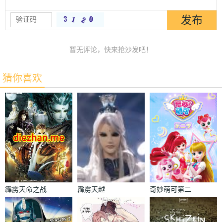
暂无评论，快来抢沙发吧！
猜你喜欢
霹雳天命之战
霹雳天越
奇妙萌可第二
祸邪神2破邪
季
传