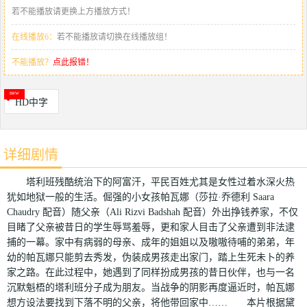
若不能播放请更换上方播放方式！
在线播放6：
若不能播放请切换在线播放组！
不能播放？
点此报错！
HD中字
详细剧情
塔利班残酷统治下的阿富汗，平民百姓尤其是女性过着水深火热
犹如地狱一般的生活。倔强的小女孩帕瓦娜（莎拉·乔德利 Saara
Chaudry 配音）随父亲（Ali Rizvi Badshah 配音）外出挣钱养家，不仅
目睹了父亲被昔日的学生辱骂羞辱，更和家人目击了父亲遭到非法逮
捕的一幕。家中有病弱的母亲、成年的姐姐以及嗷嗷待哺的弟弟，年
幼的帕瓦娜只能剪去秀发，伪装成男孩走出家门，踏上生死未卜的养
家之路。在此过程中，她遇到了同样扮成男孩的昔日伙伴，也与一名
沉默魁梧的塔利班分子成为朋友。当战争的阴影再度逼近时，帕瓦娜
想方设法要找到下落不明的父亲，将他带回家中…… 本片根据黛