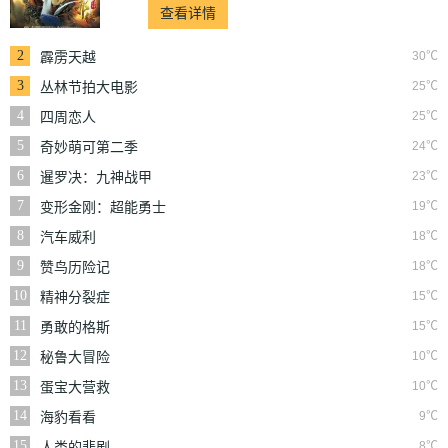
查看详情
2
30℃
霹雳天越
3
25℃
丛林节拍大电影
4
25℃
四周恋人
5
24℃
奇妙萌可第二季
6
23℃
暹罗决：九神战甲
7
19℃
变形金刚：超能勇士
第二季
8
18℃
汽车威利
9
18℃
赞鸟历险记
10
15℃
精神分裂症
11
15℃
勇敢的格斯
12
10℃
秘鲁大冒险
13
10℃
蛋宝大营救
14
9℃
海豹看看
15
8℃
人类的悲剧