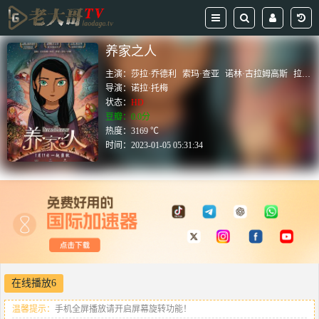
养家之人
主演：
莎拉·乔德利
索玛·查亚
诺林·古拉姆高斯
拉腊·萨迪克
导演：
诺拉·托梅
状态：
HD
豆瓣：0.0分
热度：3169 ℃
时间：
2023-01-05 05:31:34
在线播放6
温馨提示：
手机全屏播放请开启屏幕旋转功能！