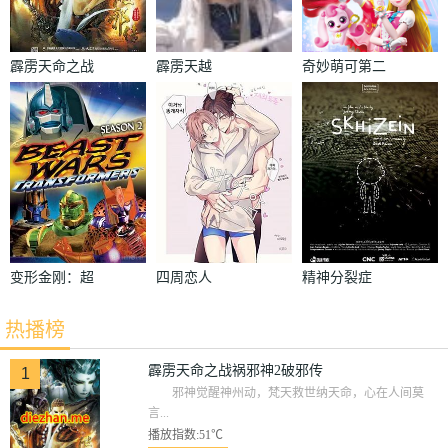
霹雳天命之战
霹雳天越
奇妙萌可第二
祸邪神2破邪
季
传
变形金刚：超
四周恋人
精神分裂症
能勇士第二季
热播榜
霹雳天命之战祸邪神2破邪传
1
邪神觉醒神州动，梵天救世纳天命，心在人间莫
言...
播放指数:51℃