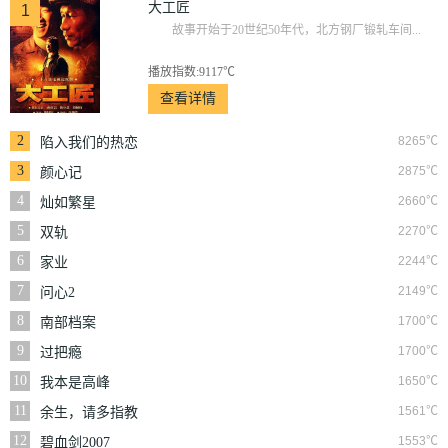
大工匠
1
故事开始于20世纪50年代，北方钢厂锻轧车间...
播放指数:9117℃
查看详情
2
8265℃
陷入我们的热恋
3
2875℃
颜心记
4
2660℃
灿如繁星
5
2270℃
双轨
6
2244℃
家业
7
2149℃
问心2
8
1700℃
南部档案
9
1700℃
过把瘾
10
1650℃
我本是高峰
11
1561℃
余生，请多指教
12
1553℃
碧血剑2007