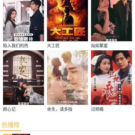
陷入我们的热
大工匠
灿如繁星
恋
颜心记
余生，请多指
过把瘾
教
热播榜