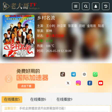
乡村名流
主演：
王小利
孙立荣
张家豪
田娃
金玫玫
陆遥
唐
导演：
郭林
状态：
第35集已完结
豆瓣：0.0分
热度：106 ℃
时间：
2026-05-19 12:20:09
在线播放5
在线播放6
在线播放9
|
|
温馨提示：
手机全屏播放请开启屏幕旋转功能！