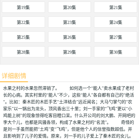
第19集
第20集
第21集
第22集
第23集
第24集
第25集
第26集
第27集
第28集
第29集
第30集
详细剧情
水果之村的水果忽然滞销了。 如何选一个“能人”卖水果成了老村
长的心病。其实村里的“能人”不少，这些“能人”各自都有自己的“绝活
“。比如：秦木匠的木匠手艺“土洋结合”远近闻名；大马勺掌勺的“农
家乐”以一锅出为龙头，顶风香出三十里；刘一手家的“飞鸡”更以“小
鸡能上树”的现象惊得吃客目瞪口呆。什么开公司的刘大鹏、开网吧的
李大个儿，也都是风骚各领，构成了水果之村的“名流”。 奇怪的
是刘一手虽然能把“土鸡”变“飞鸡”，但是他个人的信誉指数超低。并
且影响到了儿子的爱情。原来，刘一手的儿子爱上了秦木匠的女儿。