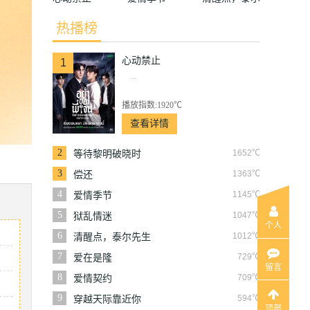
先生
热播榜
心动禁止
1
...
播放指数:1920℃
查看详情
2
1652℃
等待黎明破晓时
3
1363℃
偿还
4
1145℃
爱情季节
5
1047℃
狱乱情迷
个人
6
1012℃
清醒点，泰尔先生
7
729℃
爱在是隆
留言
8
709℃
爱情契约
9
594℃
穿越天际靠近你
顶部