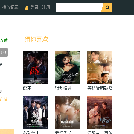
播放记录
登录
|
注册
猜你喜欢
收藏
103
缇
Bom Thunpisit Larpsumritphon
Rossi Nonthakorn Chatchue
Little Sirav
偿还
狱乱情迷
等待黎明破晓
8
时
详情
心动禁止
爱情季节
清醒点，泰尔