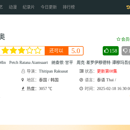
艺
动漫
纪录片
今日更新
排行榜
奥
会员
5.0
158
还可以
 Min
Petch Ratana Aiamsaart
纳查侬·甘平
周克·差罗伊穆德特·谭穆玛吾
导演：
Thitipan Raksasat
状态：
更新第08集
地区：
泰国 / 韩国
语言：
泰语 Thai /
热度：3057 ℃
时间：
2025-02-18 16:30:0
.