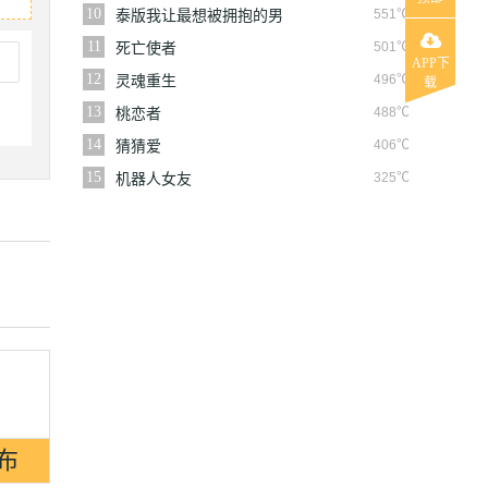
10
551℃
泰版我让最想被拥抱的男
人给威胁了
11
501℃
死亡使者
APP下
12
496℃
灵魂重生
载
13
488℃
桃恋者
14
406℃
猜猜爱
15
325℃
机器人女友