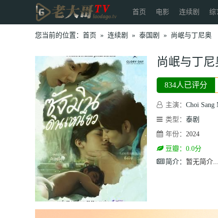
首页
电影
连续剧
综
您当前的位置：
首页
»
连续剧
»
泰国剧
»
尚岷与丁尼奥
尚岷与丁尼
834人已评分
主演：
Choi Sang
类型：
泰剧
年份：
2024
豆瓣：0.0分
简介：
暂无简介..