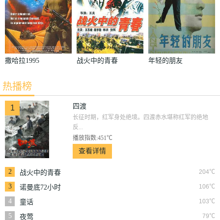
撒哈拉1995
战火中的青春
年轻的朋友
热播榜
四渡
1
长征时期，红军身处绝境。四渡赤水堪称红军的绝地
反...
播放指数:451℃
查看详情
2
204℃
战火中的青春
3
106℃
诺曼底72小时
4
103℃
童话
5
79℃
夜莺