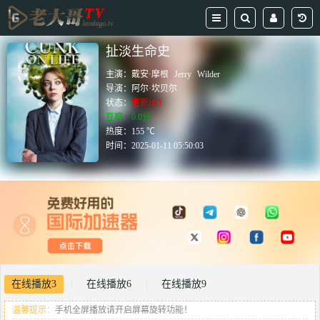
扯淡生命史
主演：
戴安·摩根
Jerry
Wilder
导演：
阿尔·坎贝尔
状态：
更新HD
豆瓣：0.0分
热度：155 ℃
时间：
2025-01-11 05:50:03
在线播放3
在线播放6
在线播放9
|
|
温馨提示：
手机全屏播放请开启屏幕旋转功能！