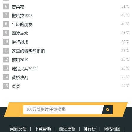
6
51℃
苦菜花
7
48℃
撒哈拉1995
8
48℃
年轻的朋友
9
31℃
四渡赤水
10
29℃
逆行战场
11
27℃
这里的黎明静悄悄
12
25℃
前哨2019
13
25℃
地狱尖兵2022
14
22℃
黄桥决战
15
22℃
贞贞
问题反馈
|
下载帮助
|
最近更新
|
排行榜
|
网站地图
|