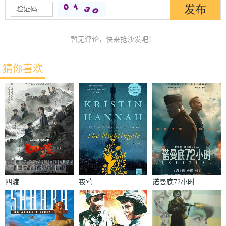
暂无评论，快来抢沙发吧！
猜你喜欢
四渡
夜莺
诺曼底72小时