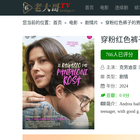
首页
电影
连续剧
综
您当前的位置：
首页
»
电影
»
剧情片
»
穿粉红色裤子的
穿粉红色裤
766人已评分
主演：
克劳迪亚·
类型：
剧情
年份：
2024
豆瓣：0.0分
简介：
Andrea had 
teenager, with good g.