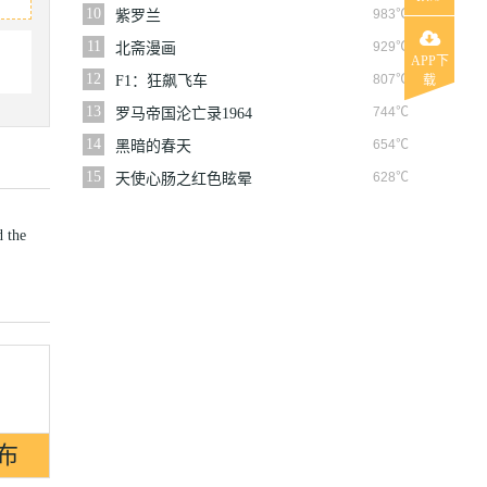
10
983℃
紫罗兰
11
929℃
北斋漫画
APP下
12
807℃
F1：狂飙飞车
载
13
744℃
罗马帝国沦亡录1964
14
654℃
黑暗的春天
15
628℃
天使心肠之红色眩晕
d the