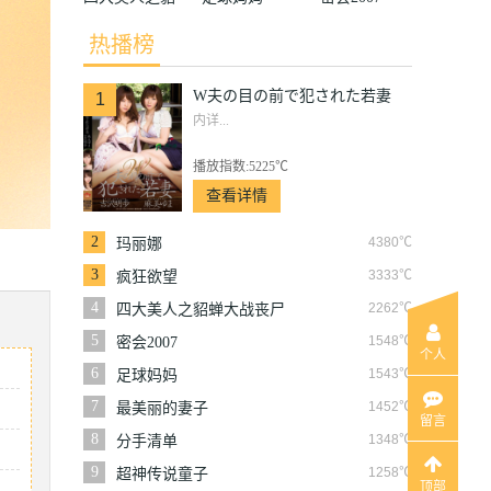
蝉大战丧尸
热播榜
W夫の目の前で犯された若妻
1
内详...
播放指数:5225℃
查看详情
2
4380℃
玛丽娜
3
3333℃
疯狂欲望
4
2262℃
四大美人之貂蝉大战丧尸
5
1548℃
密会2007
个人
6
1543℃
足球妈妈
7
1452℃
最美丽的妻子
留言
8
1348℃
分手清单
9
1258℃
超神传说童子
顶部