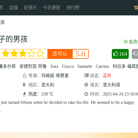
艺
动漫
纪录片
今日更新
排行榜
男孩
子的男孩
会员
5.0
164
还可以
潘多尔菲
安德烈亚·阿鲁
Sara
Ciocca
Samuele
Carrino
科拉多·福耳图
导演：
玛格丽·塔费里
状态：
正片
地区：
意大利
语言：
意大利语
热度：238 ℃
时间：
2025-04-24 23:10:0
just turned fifteen when he decided to take his life. He seemed to be a happy
..