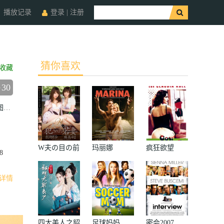
播放记录
登录
|
注册
猜你喜欢
收藏
30
那
Settimo
Palazzo
Barbara
Bovoli
Maurizio
Jiritano
Pietro
Serpi
W夫の目の前
玛丽娜
疯狂欲望
8
で犯された若
妻
详情
四大美人之貂
足球妈妈
密会2007