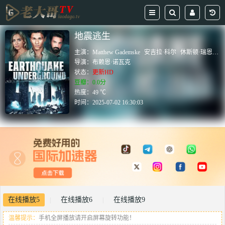
地震逃生
主演：
Matthew Gademske
安吉拉·科尔
休斯顿·瑞恩斯
导演：
布赖恩·诺瓦克
状态：
更新HD
豆瓣：0.0分
热度：49 ℃
时间：
2025-07-02 16:30:03
在线播放5
在线播放6
在线播放9
|
|
温馨提示：
手机全屏播放请开启屏幕旋转功能！