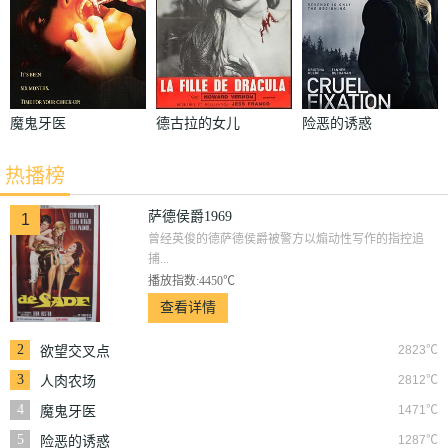
魔鬼牙医
德古拉的女儿
险恶的诱惑
1972
热播榜
萨德侯爵1969
1
曾经英俊的德萨德侯爵被警方以煽动性写作的指控追
捕...
播放指数:4450℃
查看详情
2
2823℃
欲望交叉点
3
2812℃
人肉农场
4
1471℃
魔鬼牙医
5
1287℃
险恶的诱惑