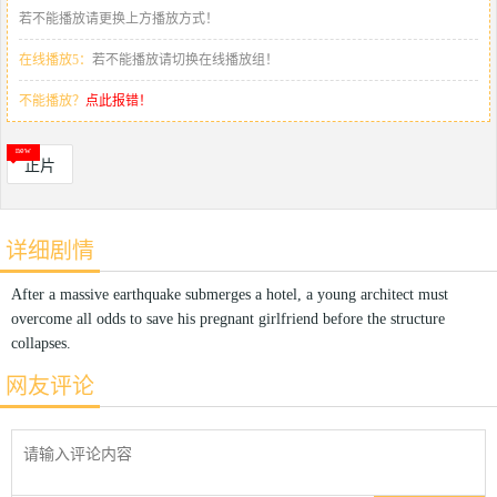
若不能播放请更换上方播放方式！
在线播放5：
若不能播放请切换在线播放组！
不能播放？
点此报错！
正片
详细剧情
After a massive earthquake submerges a hotel, a young architect must
overcome all odds to save his pregnant girlfriend before the structure
collapses.
网友评论