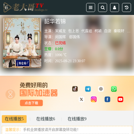
韶华若锦
主演：
宋威龙
包上恩
代露娃
柯颖
白澍
秦晓轩
王
导演：
闵国辉
郄国伟
状态：
已完结
豆瓣：0.0分
热度：1096 ℃
时间：
2025-09-21 23:30:07
在线播放5
在线播放6
在线播放9
|
|
温馨提示：
手机全屏播放请开启屏幕旋转功能！