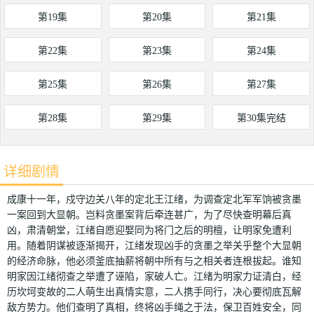
第19集
第20集
第21集
第22集
第23集
第24集
第25集
第26集
第27集
第28集
第29集
第30集完结
详细剧情
成康十一年，戍守边关八年的定北王江绪，为调查定北军军饷被贪墨
一案回到大显朝。岂料贪墨案背后牵连甚广，为了尽快查明幕后真
凶，肃清朝堂，江绪自愿迎娶同为将门之后的明檀，让明家免遭利
用。随着阴谋被逐渐揭开，江绪发现凶手的贪墨之举关乎整个大显朝
的经济命脉，他必须釜底抽薪将朝中所有与之相关者连根拔起。谁知
明家因江绪彻查之举遭了诬陷，家破人亡。江绪为明家力证清白，经
历坎坷变故的二人萌生出真情实意，二人携手同行，决心要彻底瓦解
敌方势力。他们查明了真相，终将凶手绳之于法，保卫百姓安全，同