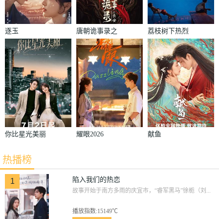
逐玉
唐朝诡事录之
荔枝树下热烈
长安
岛
你比星光美丽
耀眼2026
献鱼
热播榜
陷入我们的热恋
1
故事开始于南方多雨的庆宜市，“睿军黑马”徐栀（刘...
播放指数:15149℃