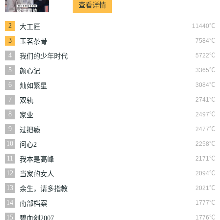
查看详情
2
11440℃
大工匠
3
7584℃
玉茗茶骨
4
5722℃
我们的少年时代
5
3365℃
颜心记
6
3084℃
灿如繁星
7
2741℃
双轨
8
2497℃
家业
9
2477℃
过把瘾
10
2258℃
问心2
11
2171℃
我本是高峰
12
2094℃
当家的女人
13
2021℃
余生，请多指教
14
1777℃
南部档案
15
1776℃
碧血剑2007