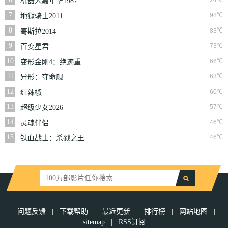
124℃
机器人嘉年华1987
7
98℃
地狱骑士2011
8
83℃
哥斯拉2014
9
73℃
百变星君
10
66℃
变形金刚4：绝迹重
生普通话版
11
63℃
异形：夺命舰
12
60℃
红辣椒
13
57℃
超级少女2026
14
46℃
灵魂伴侣
15
46℃
铁血战士：杀戮之王
问题反馈
|
下载帮助
|
最近更新
|
排行榜
|
网站地图
|
sitemap
|
RSS订阅