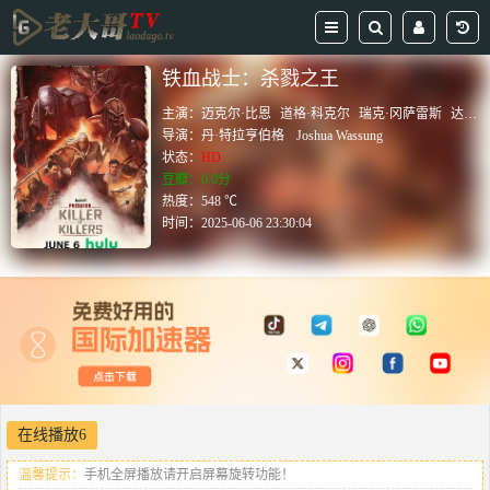
铁血战士：杀戮之王
主演：
迈克尔·比恩
道格·科克尔
瑞克·冈萨雷斯
达米恩·C·哈斯
导演：
丹·特拉亨伯格
Joshua Wassung
状态：
HD
豆瓣：0.0分
热度：548 ℃
时间：
2025-06-06 23:30:04
在线播放6
温馨提示：
手机全屏播放请开启屏幕旋转功能！