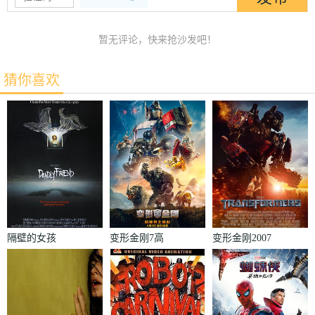
暂无评论，快来抢沙发吧！
猜你喜欢
隔壁的女孩
变形金刚7高
变形金刚2007
清无删减版