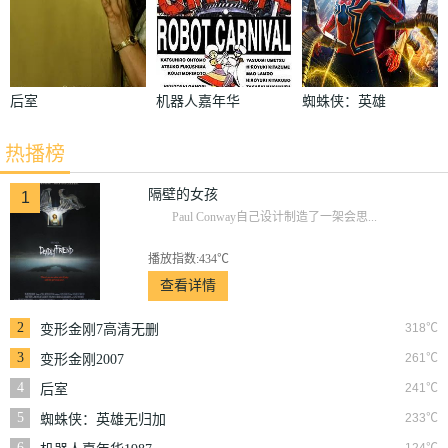
后室
机器人嘉年华
蜘蛛侠：英雄
1987
无归加长版
热播榜
隔壁的女孩
1
Paul Conway自己设计制造了一架会思...
播放指数:434℃
查看详情
2
318℃
变形金刚7高清无删
减版
3
261℃
变形金刚2007
4
241℃
后室
5
233℃
蜘蛛侠：英雄无归加
长版
6