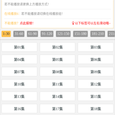
若不能播放请更换上方播放方式！
在线播放6：
若不能播放请切换在线播放组！
不能播放？
点此报错！
以下标签可以左右滑动哦~
1-30
31-60
61-90
91-120
121-150
151-180
181-210
211
第01集
第02集
第03集
第04集
第05集
第06集
第07集
第08集
第09集
第10集
第11集
第12集
第13集
第14集
第15集
第16集
第17集
第18集