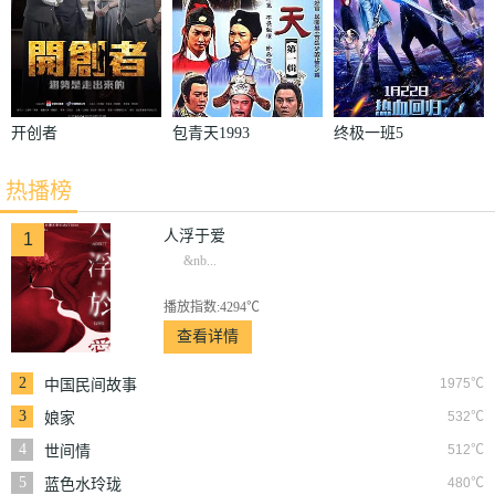
开创者
包青天1993
终极一班5
热播榜
人浮于爱
1
&nb...
播放指数:4294℃
查看详情
2
1975℃
中国民间故事
3
532℃
娘家
4
512℃
世间情
5
480℃
蓝色水玲珑