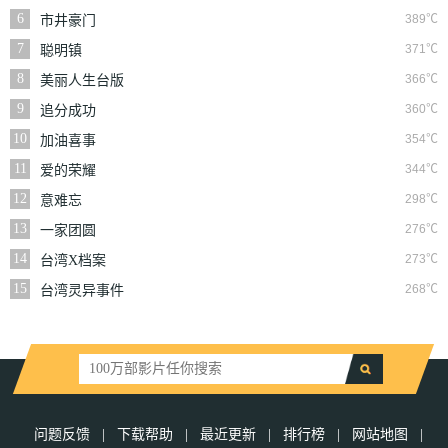
6
389℃
市井豪门
7
371℃
聪明镇
8
366℃
美丽人生台版
9
360℃
追分成功
10
354℃
加油喜事
11
344℃
爱的荣耀
12
298℃
意难忘
13
276℃
一家团圆
14
273℃
台湾X档案
15
268℃
台湾灵异事件
问题反馈
|
下载帮助
|
最近更新
|
排行榜
|
网站地图
|