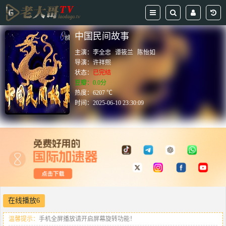
中国民间故事
主演：
李全忠
谭筱兰
陈怡如
导演：
许祥熙
状态：
已完结
豆瓣：0.0分
热度：6207 ℃
时间：
2025-06-10 23:30:09
在线播放6
温馨提示：
手机全屏播放请开启屏幕旋转功能！