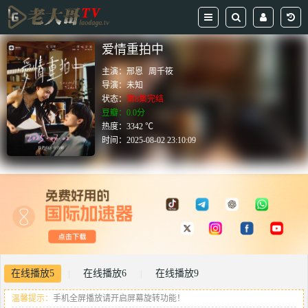
爱情重拍中
主演：
邢恩
周千筱
导演：
未知
状态：
第8集完结
豆瓣：0.0分
热度：3342 ℃
时间：
2025-08-02 23:10:09
在线播放5
在线播放6
在线播放9
|
|
温馨提示：
手机全屏播放请开启屏幕旋转功能！