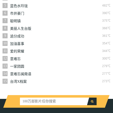
5
482℃
蓝色水玲珑
6
390℃
市井豪门
7
375℃
聪明镇
8
366℃
美丽人生台版
9
361℃
追分成功
10
354℃
加油喜事
11
344℃
爱的荣耀
12
300℃
意难忘
13
279℃
一家团圆
14
277℃
意难忘闽南语
15
273℃
台湾X档案