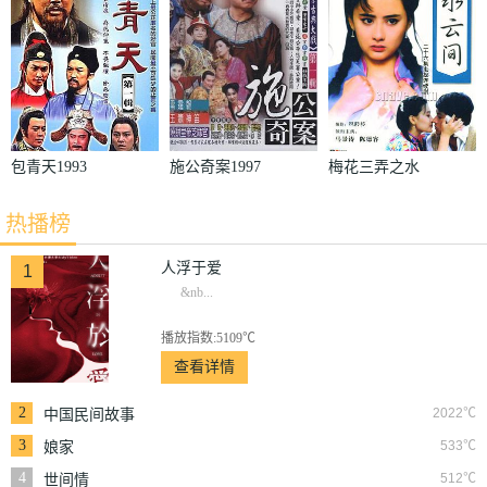
包青天1993
施公奇案1997
梅花三弄之水
云间
热播榜
人浮于爱
1
&nb...
播放指数:5109℃
查看详情
2
2022℃
中国民间故事
3
533℃
娘家
4
512℃
世间情