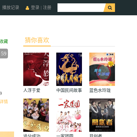
播放记录
登录
|
注册
猜你喜欢
收藏
59
人浮于爱
中国民间故事
蓝色水玲珑
9
详情
追分成功
一家团圆
开创者