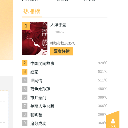
热播榜
人浮于爱
1
&nb...
播放指数:3835℃
查看详情
2
1920℃
中国民间故事
3
531℃
娘家
4
511℃
世间情
5
480℃
蓝色水玲珑
6
389℃
市井豪门
7
366℃
美丽人生台版
8
366℃
聪明镇
9
360℃
追分成功
个人