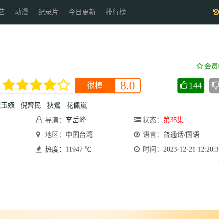
艺
动漫
纪录片
今日更新
排行榜
会员
8.0
144
很棒
张玉嬿
倪齊民
狄鶯
花佩嵐
导演：
李岳峰
状态：
第35集
地区：
中国台湾
语言：
普通话/国语
热度：11947 ℃
时间：
2023-12-21 12:20:3