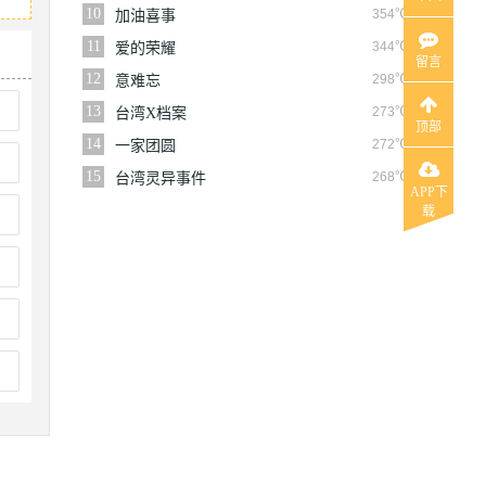
10
354℃
加油喜事
11
344℃
爱的荣耀
留言
12
298℃
意难忘
13
273℃
台湾X档案
顶部
14
272℃
一家团圆
15
268℃
台湾灵异事件
APP下
载