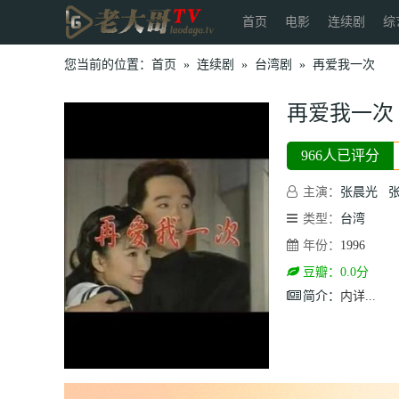
首页
电影
连续剧
综
您当前的位置：
首页
»
连续剧
»
台湾剧
»
再爱我一次
再爱我一次
966人已评分
主演：
张晨光
类型：
台湾
年份：
1996
豆瓣：0.0分
简介：
内详...