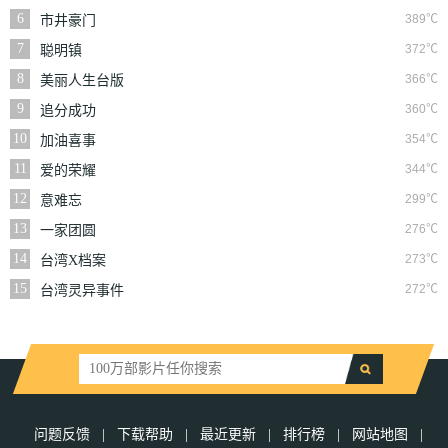
6
389℃
市井豪门
7
372℃
聪明镇
8
366℃
美丽人生台版
9
360℃
追分成功
10
354℃
加油喜事
11
344℃
爱的荣耀
12
299℃
意难忘
13
276℃
一家团圆
14
273℃
台湾X档案
15
272℃
台湾灵异事件
问题反馈
|
下载帮助
|
最近更新
|
排行榜
|
网站地图
|