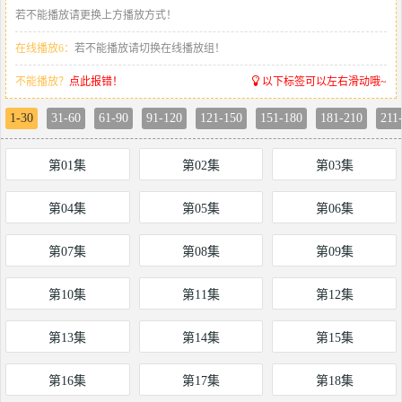
若不能播放请更换上方播放方式！
在线播放6：
若不能播放请切换在线播放组！
不能播放？
点此报错！
以下标签可以左右滑动哦~
1-30
31-60
61-90
91-120
121-150
151-180
181-210
211
第01集
第02集
第03集
第04集
第05集
第06集
第07集
第08集
第09集
第10集
第11集
第12集
第13集
第14集
第15集
第16集
第17集
第18集