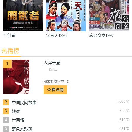
开创者
包青天1993
施公奇案1997
热播榜
人浮于爱
1
&nb...
播放指数:4771℃
查看详情
2
1992℃
中国民间故事
3
533℃
娘家
4
512℃
世间情
5
481℃
蓝色水玲珑