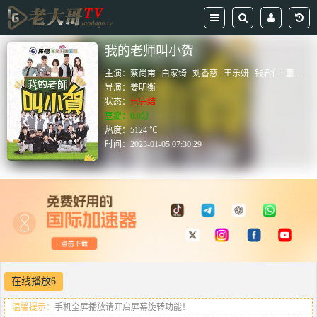
我的老师叫小贺
主演：
蔡尚甫
白家绮
刘香慈
王乐妍
钱君仲
董至成
导演：
姜明衡
状态：
已完结
豆瓣：0.0分
热度：5124 ℃
时间：
2023-01-05 07:30:29
在线播放6
温馨提示：
手机全屏播放请开启屏幕旋转功能！