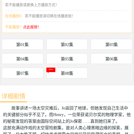
若不能播放请更换上方播放方式！
在线播放6：
若不能播放请切换在线播放组！
不能播放？
点此报错！
第01集
第02集
第03集
第04集
第05集
第06集
第07集
第08集
详细剧情
故事讲述一场太空灾难后，Jo返回了地球，但她发现自己生活中
的关键部分似乎不见了。而Henry，一位荣获诺贝尔奖的物理学家，他
的秘密发现的答案由国际空间站上的Jo保密……直到她归来了。
这部充满动作戏的太空冒险剧集，是对人类心理黑暗边缘的探索，展