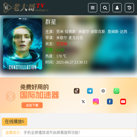
群星
主演：
劳米·拉佩斯
米歇尔·迪耶克斯
詹姆斯·达西
桑德
导演：
米歇尔·麦克拉伦
状态：
已完结
豆瓣：0.0分
热度：170 ℃
时间：
2025-06-27 23:30:13
在线播放6
温馨提示：
手机全屏播放请开启屏幕旋转功能！