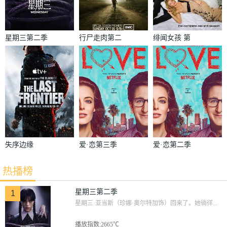
星期三第二季
行尸走肉第二
绯闻女孩 第
季
二季
失序边缘
爱·恋第三季
爱·恋第二季
热播榜
星期三第二季
1
星期三·亚当斯（珍娜·奥尔特加饰）回来了。她徜徉...
播放指数:2665℃