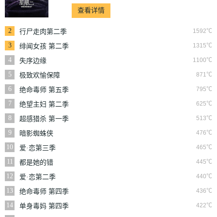
查看详情
2
1592℃
行尸走肉第二季
3
1315℃
绯闻女孩 第二季
4
1100℃
失序边缘
5
871℃
极致欢愉保障
6
795℃
绝命毒师 第五季
7
625℃
绝望主妇 第二季
8
513℃
超感猎杀 第一季
9
476℃
暗影蜘蛛侠
10
465℃
爱·恋第三季
11
445℃
都是她的错
12
440℃
爱·恋第二季
13
436℃
绝命毒师 第四季
14
422℃
单身毒妈 第四季