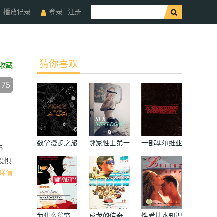
播放记录
登录
|
注册
猜你喜欢
收藏
75
数学漫步之旅
邻家性士第一
一部塞尔维亚
5
季
纪录片
畏惧
详情
为什么贫穷
成龙的传奇
性爱基本知识