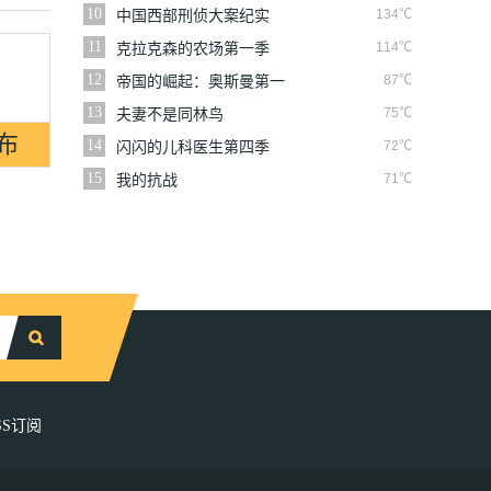
10
134℃
中国西部刑侦大案纪实
11
114℃
克拉克森的农场第一季
12
87℃
帝国的崛起：奥斯曼第一
季
13
75℃
夫妻不是同林鸟
14
72℃
闪闪的儿科医生第四季
15
71℃
我的抗战
SS订阅