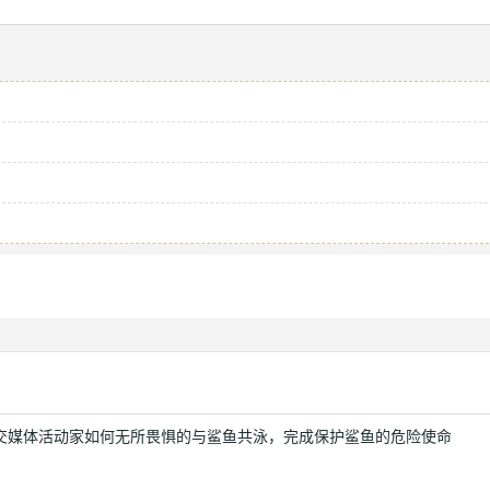
交媒体活动家如何无所畏惧的与鲨鱼共泳，完成保护鲨鱼的危险使命