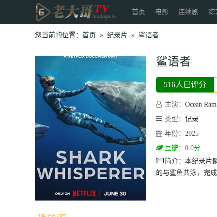
首页
电影
连续剧
综
您当前的位置：
首页
»
纪录片
»
鲨语者
鲨语者
516人已评分
主演：
Ocean Ram
类型：
记录
年份：
2025
豆瓣：0.0分
简介：
本纪录片
的与鲨鱼共泳，完成保