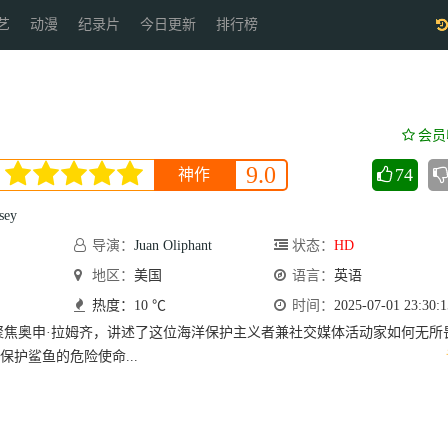
艺
动漫
纪录片
今日更新
排行榜
会员
9.0
74
神作
sey
导演：
Juan Oliphant
状态：
HD
地区：
美国
语言：
英语
热度：10 ℃
时间：
2025-07-01 23:30:1
聚焦奥申·拉姆齐，讲述了这位海洋保护主义者兼社交媒体活动家如何无所
护鲨鱼的危险使命...