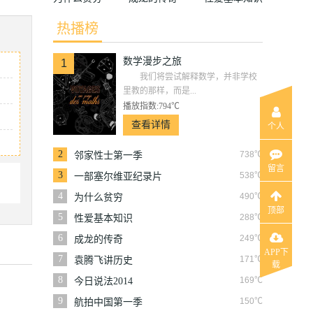
热播榜
数学漫步之旅
1
我们将尝试解释数学，并非学校
里教的那样，而是...
播放指数:794℃
查看详情
个人
2
738℃
邻家性士第一季
留言
3
538℃
一部塞尔维亚纪录片
4
490℃
为什么贫穷
顶部
5
288℃
性爱基本知识
6
249℃
成龙的传奇
APP下
7
171℃
袁腾飞讲历史
载
8
169℃
今日说法2014
9
150℃
航拍中国第一季