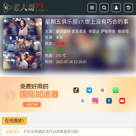
星期五俱乐部17:世上没有巧合的事
主演：
缇莎娜特·索恩素克
西提达·萨帕努查
敏缇塔·瓦塔纳固
导演：
未知
状态：
第4集
豆瓣：0.0分
热度：255 ℃
时间：
2025-07-26 12:20:03
在线播放5
温馨提示：
手机全屏播放请开启屏幕旋转功能！