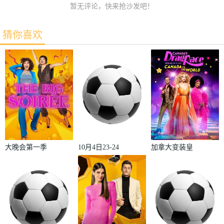
暂无评论，快来抢沙发吧！
猜你喜欢
大晚会第一季
10月4日23-24
加拿大变装皇
赛季欧冠小组
后秀：加拿大
赛第2轮那不
对阵世界
勒斯VS皇家
2022
马德里