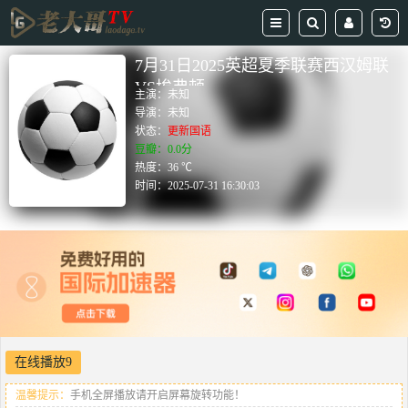
7月31日2025英超夏季联赛西汉姆联
VS埃弗顿
主演：
未知
导演：
未知
状态：
更新国语
豆瓣：0.0分
热度：36 ℃
时间：
2025-07-31 16:30:03
在线播放9
温馨提示：
手机全屏播放请开启屏幕旋转功能！