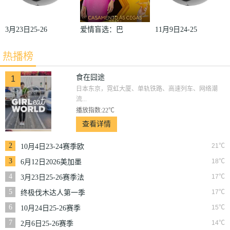
3月23日25-26
爱情盲选：巴
11月9日24-25
赛季法甲第27
西篇第二季
赛季沙联第10
热播榜
轮雷恩VS梅
轮利雅得体育
斯
VS利雅得胜
食在囧途
1
日本东京，霓虹大厦、单轨铁路、高速列车、网络潮
利
流...
播放指数:22℃
查看详情
2
21℃
10月4日23-24赛季欧
冠小组赛第2轮那不
3
18℃
6月12日2026美加墨
勒斯VS皇家马德里
世界杯小组赛韩国VS
4
17℃
3月23日25-26赛季法
捷克
甲第27轮雷恩VS梅斯
5
17℃
终极伐木达人第一季
6
15℃
10月24日25-26赛季
NBA常规赛掘金VS
7
14℃
2月6日25-26赛季
勇士