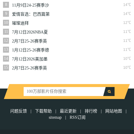
NBA常规赛篮网VS
8
14℃
11月9日24-25赛季沙
魔术
联第10轮利雅得体育
9
14℃
爱情盲选：巴西篇第
VS利雅得胜利
二季
10
12℃
璀璨迪拜
11
11℃
7月12日2026NBA夏
季联赛尼克斯VS马刺
12
11℃
2月7日25-26赛季英
超第25轮伯恩利VS西
13
11℃
1月12日25-26赛季德
汉姆联
甲第16轮拜仁慕尼黑
14
10℃
7月12日2026美加墨
VS沃尔夫斯堡
世界杯四分之一决赛
15
10℃
2月7日25-26赛季英
挪威VS英格兰
超第25轮狼队VS切尔
西
问题反馈
|
下载帮助
|
最近更新
|
排行榜
|
网站地图
|
sitemap
|
RSS订阅