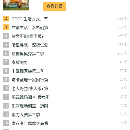
查看详情
2
678℃
GOOP 生活方式：有
情有性 第一季
3
582℃
甜蜜生活：洛杉矶第
二季
4
456℃
欲罢不能(德国版)
5
283℃
暗里寻欢：深夜试爱
实验
6
266℃
达梅里奥秀第二季
7
219℃
泰版跑男
8
80℃
卡戴珊家族第三季
9
63℃
与卡戴珊一家同行第
七季
10
54℃
老大哥(加拿大版) 第
三季
11
47℃
犯罪现场调查 第六季
12
45℃
犯罪现场调查：迈阿
密 第六季
13
43℃
锻刀大赛第三季
14
37℃
幸存者：偶像之岛第
三十九季