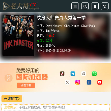
纹身大师赛真人秀第一季
主演：
Dave Navarro
Chris Nunez
Oliver Peck
导演：
Tim Warren
状态：
已完结
豆瓣：0.0分
热度：2820 ℃
时间：
2025-08-21 23:30:09
在线播放6
温馨提示：
手机全屏播放请开启屏幕旋转功能！