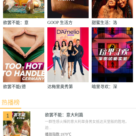
欲罢不能：意
GOOP 生活方
甜蜜生活：洛
大利篇
式：有情有性
杉矶第二季
第一季
欲罢不能(德
达梅里奥秀第
暗里寻欢：深
国版)
二季
夜试爱实验
热播榜
欲罢不能：意大利篇
1
一群性感火辣的意大利单身男女抵达天堂般的胜地，
迫...
播放指数:1979℃