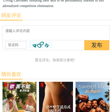
'Living Canvasses' donating their skin to be permanently marked in this
adrenalized competition elimination.
网友评论
暂无评论，快来抢沙发吧！
猜你喜欢