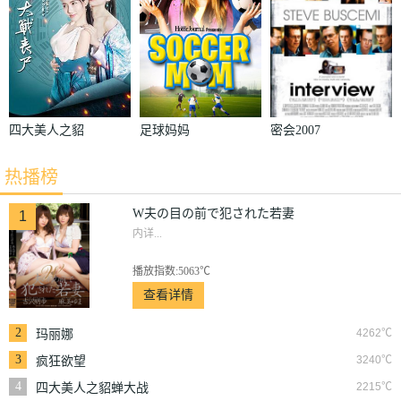
四大美人之貂
足球妈妈
密会2007
蝉大战丧尸
热播榜
W夫の目の前で犯された若妻
1
内详...
播放指数:5063℃
查看详情
2
4262℃
玛丽娜
3
3240℃
疯狂欲望
4
2215℃
四大美人之貂蝉大战