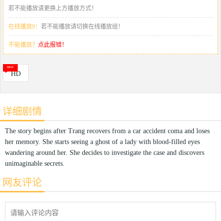
若不能播放请更换上方播放方式！
在线播放9：
若不能播放请切换在线播放组！
不能播放？
点此报错！
HD
详细剧情
The story begins after Trang recovers from a car accident coma and loses
her memory. She starts seeing a ghost of a lady with blood-filled eyes
wandering around her. She decides to investigate the case and discovers
unimaginable secrets.
网友评论