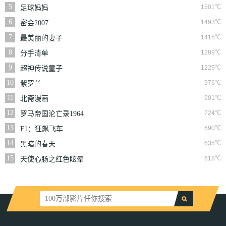
丧尸
5
1501℃
足球妈妈
6
1493℃
密会2007
7
1415℃
最美丽的妻子
8
1289℃
分手清单
9
1229℃
超神传说童子
10
976℃
紫罗兰
11
901℃
北斋漫画
12
724℃
罗马帝国沦亡录1964
13
690℃
F1：狂飙飞车
14
635℃
黑暗的春天
15
618℃
天使心肠之红色眩晕