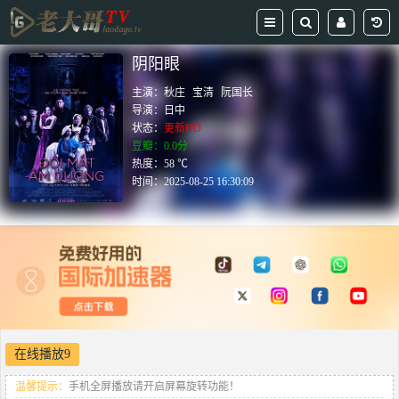
阴阳眼
主演：
秋庄
宝清
阮国长
导演：
日中
状态：
更新HD
豆瓣：0.0分
热度：58 ℃
时间：
2025-08-25 16:30:09
在线播放9
温馨提示：
手机全屏播放请开启屏幕旋转功能！