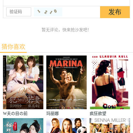
暂无评论，快来抢沙发吧！
猜你喜欢
W夫の目の前
玛丽娜
疯狂欲望
で犯された若
妻