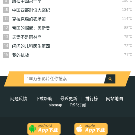
9
150℃
航拍中国第一季
10
134℃
中国西部刑侦大案纪
实
11
114℃
克拉克森的农场第一
季
12
88℃
帝国的崛起：奥斯曼
第一季
13
75℃
夫妻不是同林鸟
14
72℃
闪闪的儿科医生第四
季
15
71℃
我的抗战
问题反馈
|
下载帮助
|
最近更新
|
排行榜
|
网站地图
|
sitemap
|
RSS订阅