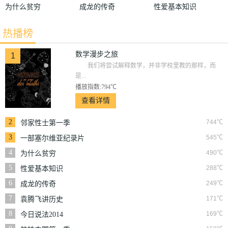
为什么贫穷
成龙的传奇
性爱基本知识
热播榜
数学漫步之旅
1
我们将尝试解释数学，并非学校里教的那样，而
是...
播放指数:794℃
查看详情
2
744℃
邻家性士第一季
3
545℃
一部塞尔维亚纪录片
4
490℃
为什么贫穷
5
288℃
性爱基本知识
6
249℃
成龙的传奇
7
171℃
袁腾飞讲历史
8
169℃
今日说法2014