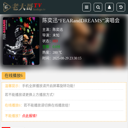
陈奕迅“FEARandDREAMS”演唱会
主演：
陈奕迅
导演：
未知
状态：
HD
豆瓣：0.0分
热度：280 ℃
时间：
2025-08-29 23:30:15
在线播放6
温馨提示：
手机全屏播放请开启屏幕旋转功能！
若不能播放请更换上方播放方式！
在线播放6：
若不能播放请切换在线播放组！
不能播放？
点此报错！