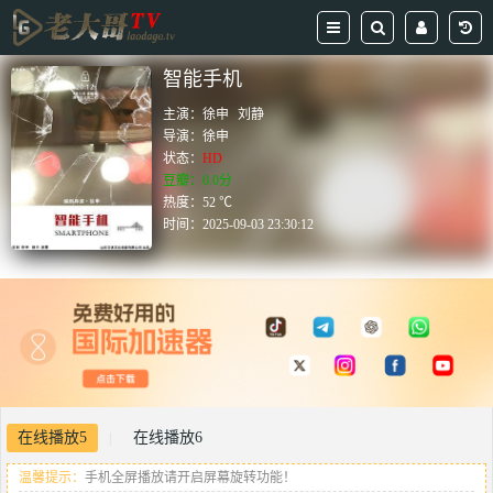
智能手机
主演：
徐申
刘静
导演：
徐申
状态：
HD
豆瓣：0.0分
热度：52 ℃
时间：
2025-09-03 23:30:12
在线播放5
在线播放6
|
温馨提示：
手机全屏播放请开启屏幕旋转功能！