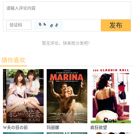
暂无评论，快来抢沙发吧！
猜你喜欢
W夫の目の前
玛丽娜
疯狂欲望