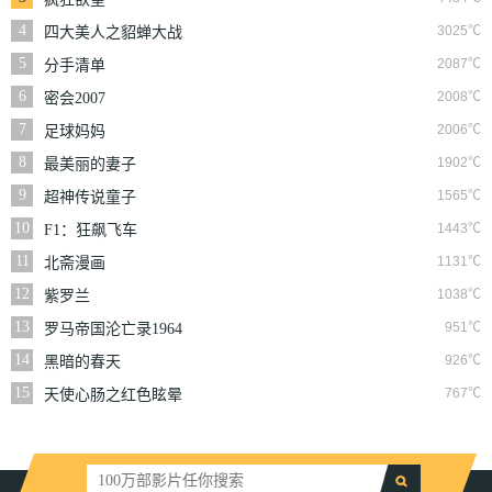
4
3025℃
四大美人之貂蝉大战
丧尸
5
2087℃
分手清单
6
2008℃
密会2007
7
2006℃
足球妈妈
8
1902℃
最美丽的妻子
9
1565℃
超神传说童子
10
1443℃
F1：狂飙飞车
11
1131℃
北斋漫画
12
1038℃
紫罗兰
13
951℃
罗马帝国沦亡录1964
14
926℃
黑暗的春天
15
767℃
天使心肠之红色眩晕