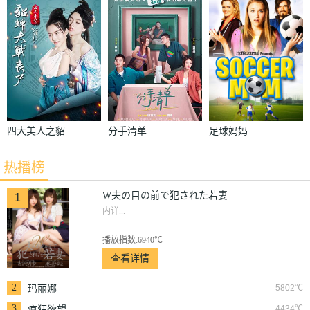
で犯された若
妻
四大美人之貂
分手清单
足球妈妈
蝉大战丧尸
热播榜
W夫の目の前で犯された若妻
1
内详...
播放指数:6940℃
查看详情
2
5802℃
玛丽娜
3
4434℃
疯狂欲望