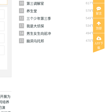
10
617℃
第三调解室
11
579℃
养生堂
留言
12
549℃
三个少年第三季
13
534℃
我是大侦探
顶部
14
494℃
男生女生向前冲
15
470℃
脑洞乌托邦
APP下
载
，开展为
同培养
的演