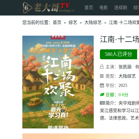
首页
电影
连续剧
综
您当前的位置：
首页
»
综艺
»
大陆综艺
»
江南·十二场欢
江南·十二
580人已评分
主演：
张凯丽
类型：
大陆综艺
年份：
2025
豆瓣：0.0分
简介：
央华戏剧
吴江感受和学习以江
德、法律思政、艺术