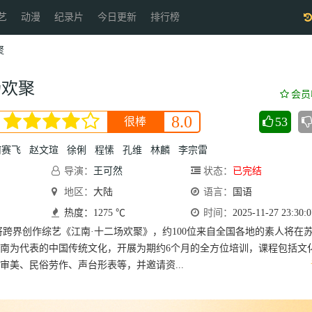
艺
动漫
纪录片
今日更新
排行榜
聚
场欢聚
会员
8.0
53
很棒
何赛飞
赵文瑄
徐俐
程愫
孔维
林麟
李宗雷
导演：
王可然
状态：
已完结
地区：
大陆
语言：
国语
热度：1275 ℃
时间：
2025-11-27 23:30:0
将跨界创作综艺《江南·十二场欢聚》，约100位来自全国各地的素人将在
南为代表的中国传统文化，开展为期约6个月的全方位培训，课程包括文
审美、民俗劳作、声台形表等，并邀请资...