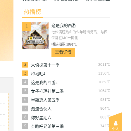
冲2014
们·法医季第
季
热播榜
二季
这是我的西游
1
七位满腔热血的少年踏出海岛，与四
位常驻MC一同化...
播放指数:3991℃
查看详情
2
2011℃
大侦探第十一季
3
1150℃
种地吧4
4
1069℃
这是我的西游2
5
1054℃
女子推理社第二季
6
981℃
半熟恋人第五季
7
904℃
潮流合伙人
8
803℃
你好星期六
9
742℃
奔跑吧兄弟第三季
个人