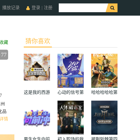
播放记录
登录
|
注册
猜你喜欢
收藏
77
这是我的西游
心动的信号第
哈哈哈哈哈第
7
五季
一季
苏州
化品
详情
男生女生向前
初入职场的我
披荆斩棘第四