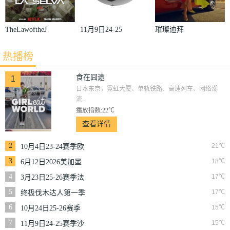
TheLawoftheJ
11月9日24-25
璀璨迪拜
ungle
赛季沙联第10
热播榜
轮利雅得体育
VS利雅得胜
食在囧途
1
日本东京，霓虹大厦、单轨铁路、高速列车、网络潮
利
流...
播放指数:22℃
查看详情
2
21℃
10月4日23-24赛季欧
冠小组赛第2轮那不
3
18℃
6月12日2026美加墨
勒斯VS皇家马德里
世界杯小组赛韩国VS
4
17℃
3月23日25-26赛季法
捷克
甲第27轮雷恩VS梅斯
5
17℃
终极伐木达人第一季
6
15℃
10月24日25-26赛季
NBA常规赛掘金VS
7
15℃
11月9日24-25赛季沙
勇士