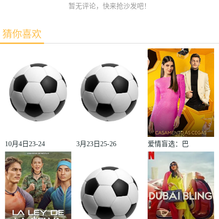
暂无评论，快来抢沙发吧！
猜你喜欢
10月4日23-24
3月23日25-26
爱情盲选：巴
赛季欧冠小组
赛季法甲第27
西篇第二季
赛第2轮那不
轮雷恩VS梅
勒斯VS皇家
斯
马德里