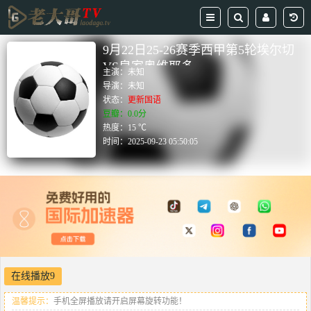
9月22日25-26赛季西甲第5轮埃尔切
VS皇家奥维耶多
主演：
未知
导演：
未知
状态：
更新国语
豆瓣：0.0分
热度：15 ℃
时间：
2025-09-23 05:50:05
在线播放9
温馨提示：
手机全屏播放请开启屏幕旋转功能！