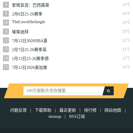
联第10轮利雅得体育
8
15℃
爱情盲选：巴西篇第
VS利雅得胜利
二季
9
14℃
2月6日25-26赛季
NBA常规赛篮网VS
TheLawoftheJungle
10
14℃
魔术
11
13℃
璀璨迪拜
12
11℃
7月12日2026NBA夏
季联赛尼克斯VS马刺
13
11℃
2月7日25-26赛季英
超第25轮伯恩利VS西
14
11℃
1月12日25-26赛季德
汉姆联
甲第16轮拜仁慕尼黑
15
10℃
7月12日2026美加墨
VS沃尔夫斯堡
世界杯四分之一决赛
挪威VS英格兰
问题反馈
|
下载帮助
|
最近更新
|
排行榜
|
网站地图
|
sitemap
|
RSS订阅