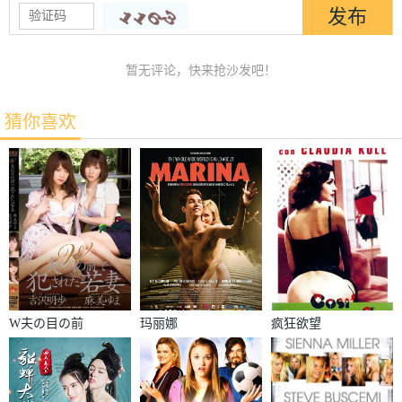
暂无评论，快来抢沙发吧！
猜你喜欢
W夫の目の前
玛丽娜
疯狂欲望
で犯された若
妻