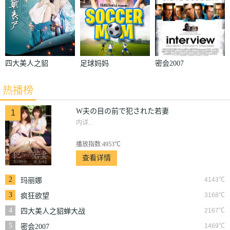
四大美人之貂
足球妈妈
密会2007
蝉大战丧尸
热播榜
W夫の目の前で犯された若妻
1
内详...
播放指数:4953℃
查看详情
2
4143℃
玛丽娜
3
3168℃
疯狂欲望
4
2167℃
四大美人之貂蝉大战
丧尸
5
1469℃
密会2007