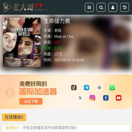
生命接力赛
主演：
未知
导演：
Mark de Cloe
状态：
HD
豆瓣：0.0分
热度：15 ℃
时间：
2025-09-24 23:30:09
在线播放6
温馨提示：
手机全屏播放请开启屏幕旋转功能！