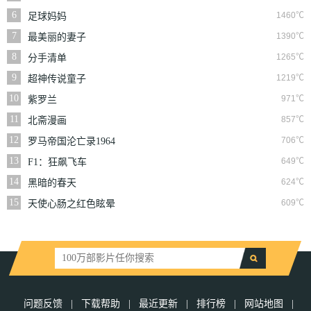
6
1460℃
足球妈妈
7
1390℃
最美丽的妻子
8
1265℃
分手清单
9
1219℃
超神传说童子
10
971℃
紫罗兰
11
857℃
北斋漫画
12
706℃
罗马帝国沦亡录1964
13
649℃
F1：狂飙飞车
14
624℃
黑暗的春天
15
609℃
天使心肠之红色眩晕
问题反馈
|
下载帮助
|
最近更新
|
排行榜
|
网站地图
|