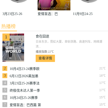
3月23日25-26
爱情盲选：巴
11月9日24-25
赛季法甲第27
西篇第二季
赛季沙联第10
热播榜
轮雷恩VS梅
轮利雅得体育
斯
VS利雅得胜
食在囧途
1
日本东京，霓虹大厦、单轨铁路、高速列车、网络潮
利
流...
播放指数:22℃
查看详情
2
21℃
10月4日23-24赛季欧
冠小组赛第2轮那不
3
18℃
6月12日2026美加墨
勒斯VS皇家马德里
世界杯小组赛韩国VS
4
17℃
3月23日25-26赛季法
捷克
甲第27轮雷恩VS梅斯
5
17℃
终极伐木达人第一季
6
15℃
10月24日25-26赛季
NBA常规赛掘金VS
7
15℃
爱情盲选：巴西篇 第
勇士