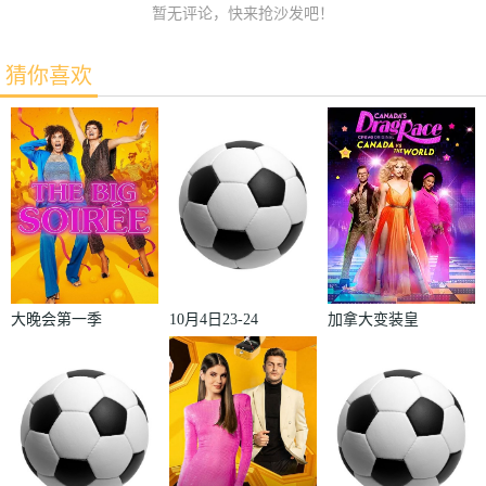
暂无评论，快来抢沙发吧！
猜你喜欢
大晚会第一季
10月4日23-24
加拿大变装皇
赛季欧冠小组
后秀：加拿大
赛第2轮那不
对阵世界
勒斯VS皇家
2022
马德里