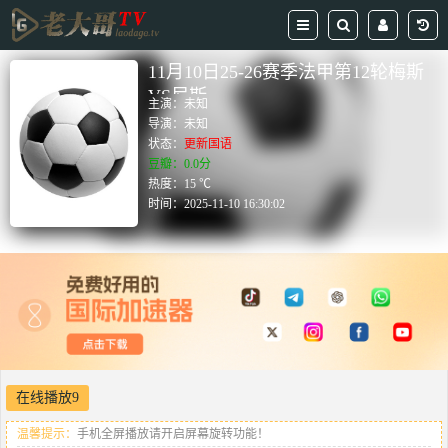
11月10日25-26赛季法甲第12轮梅斯
VS尼斯
主演：
未知
导演：
未知
状态：
更新国语
豆瓣：0.0分
热度：15 ℃
时间：
2025-11-10 16:30:02
在线播放9
温馨提示：
手机全屏播放请开启屏幕旋转功能！