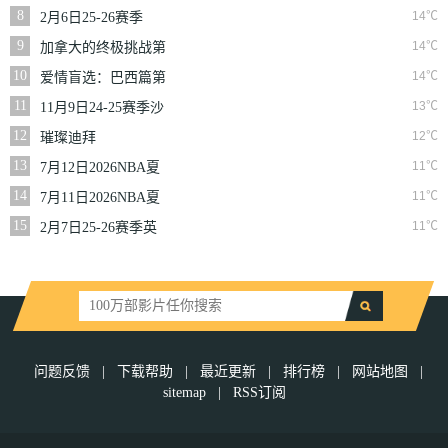
二季
8
14℃
2月6日25-26赛季
NBA常规赛篮网VS
9
14℃
加拿大的终极挑战第
魔术
一季
10
14℃
爱情盲选：巴西篇第
二季
11
13℃
11月9日24-25赛季沙
联第10轮利雅得体育
12
12℃
璀璨迪拜
VS利雅得胜利
13
11℃
7月12日2026NBA夏
季联赛尼克斯VS马刺
14
11℃
7月11日2026NBA夏
季联赛公牛VS灰熊
15
11℃
2月7日25-26赛季英
超第25轮伯恩利VS西
汉姆联
问题反馈
|
下载帮助
|
最近更新
|
排行榜
|
网站地图
|
sitemap
|
RSS订阅