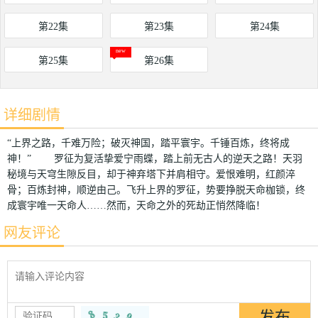
第22集
第23集
第24集
第25集
第26集
详细剧情
“上界之路，千难万险；破灭神国，踏平寰宇。千锤百炼，终将成
神！” 罗征为复活挚爱宁雨蝶，踏上前无古人的逆天之路！天羽
秘境与天穹生隙反目，却于神弃塔下并肩相守。爱恨难明，红颜淬
骨；百炼封神，顺逆由己。飞升上界的罗征，势要挣脱天命枷锁，终
成寰宇唯一天命人……然而，天命之外的死劫正悄然降临！
网友评论