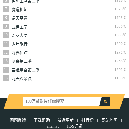
6
1829℃
神印王座第二季
7
1820℃
魔道祖师
8
1785℃
逆天至尊
9
1686℃
武神主宰
10
1538℃
斗罗大陆
11
1290℃
少年歌行
12
1271℃
万界仙踪
13
1258℃
剑来第二季
14
1205℃
吞噬星空第二季
15
1180℃
九天玄帝诀
问题反馈
|
下载帮助
|
最近更新
|
排行榜
|
网站地图
|
sitemap
|
RSS订阅