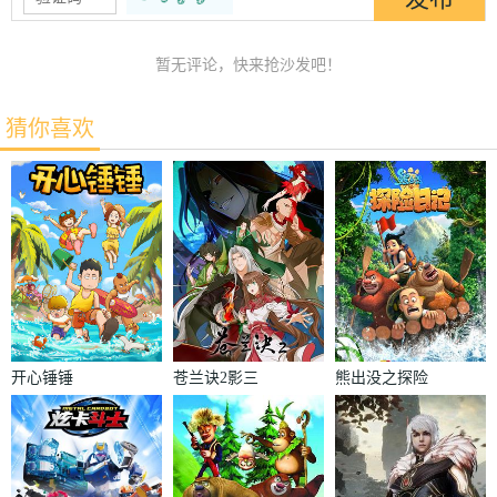
暂无评论，快来抢沙发吧！
猜你喜欢
开心锤锤
苍兰诀2影三
熊出没之探险
界篇
日记