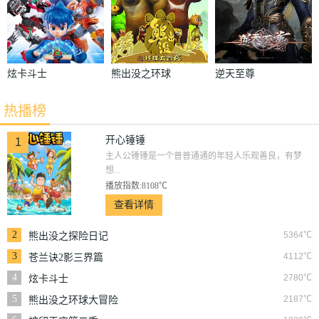
炫卡斗士
熊出没之环球
逆天至尊
大冒险
热播榜
开心锤锤
1
主人公锤锤是一个普普通通的年轻人乐观善良，有梦
想...
播放指数:8108℃
查看详情
2
5364℃
熊出没之探险日记
3
4112℃
苍兰诀2影三界篇
4
2780℃
炫卡斗士
5
2187℃
熊出没之环球大冒险