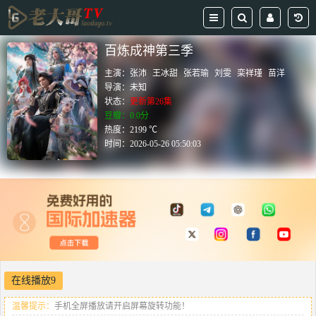
百炼成神第三季
主演：
张沛
王冰甜
张若瑜
刘雯
栾祥瑾
苗洋
导演：
未知
状态：
更新第26集
豆瓣：0.0分
热度：2199 ℃
时间：
2026-05-26 05:50:03
在线播放9
温馨提示：
手机全屏播放请开启屏幕旋转功能！